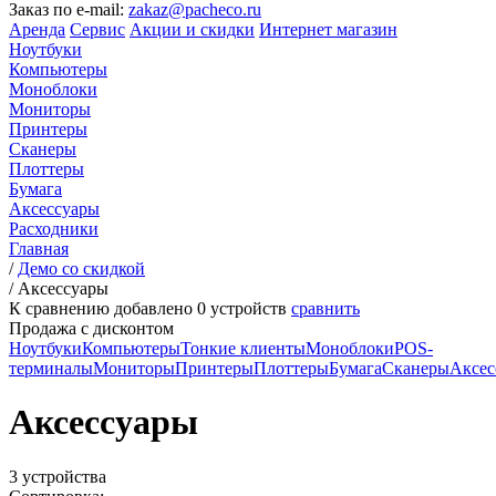
Заказ по e-mail:
zakaz@pacheco.ru
Аренда
Сервис
Акции и скидки
Интернет магазин
Ноутбуки
Компьютеры
Моноблоки
Мониторы
Принтеры
Сканеры
Плоттеры
Бумага
Аксессуары
Расходники
Главная
/
Демо со скидкой
/
Аксессуары
К сравнению добавлено
0
устройств
сравнить
Продажа с дисконтом
Ноутбуки
Компьютеры
Тонкие клиенты
Моноблоки
POS-
терминалы
Мониторы
Принтеры
Плоттеры
Бумага
Сканеры
Аксес
Аксессуары
3 устройства