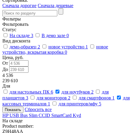
Сортировка:
Сначала дорогие
Сначала дешевые
Фильтры
Фильтровать
Статус
На складе
3
В демо зале
0
Вид дисконта
демо-образец
2
новое устройство
1
новое
устройство, вскрытая коробка
0
Цена, руб.
От
До
4 536
239 610
Для
для настольных ПК
6
для ноутбуков
2
для
планшетов
3
для мониторов
2
для смартфонов
1
для
кассовых терминалов
1
для принтеров/мфу
5
Сбросить все
HP USB Bus Slim CCID SmartCard Kyd
На складе
Product number:
Z9H48AA