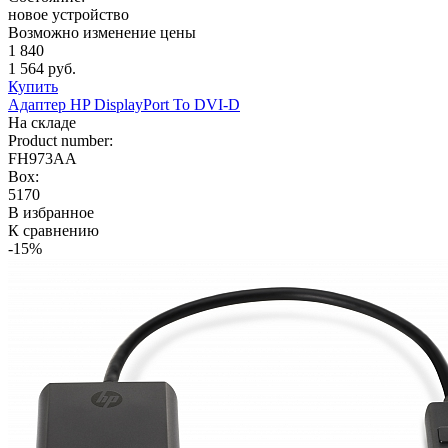
новое устройство
Возможно изменение цены
1 840
1 564 руб.
Купить
Адаптер HP DisplayPort To DVI-D
На складе
Product number:
FH973AA
Box:
5170
В избранное
К сравнению
-15%