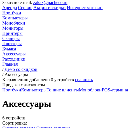
Заказ по e-mail:
zakaz@pacheco.ru
Аренда
Сервис
Акции и скидки
Интернет магазин
Ноутбуки
Компьютеры
Моноблоки
Мониторы
Принтеры
Сканеры
Плоттеры
Бумага
Аксессуары
Расходники
Главная
/
Демо со скидкой
/
Аксессуары
К сравнению добавлено
0
устройств
сравнить
Продажа с дисконтом
Ноутбуки
Компьютеры
Тонкие клиенты
Моноблоки
POS-термин
Аксессуары
6 устройств
Сортировка: