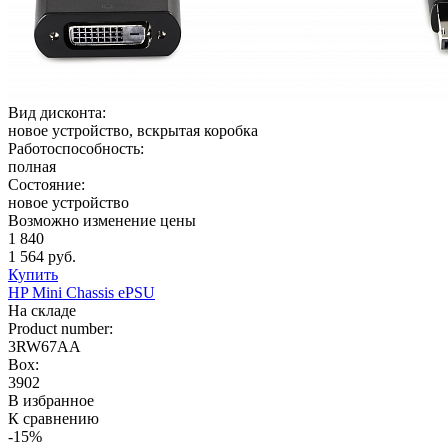
Вид дисконта:
новое устройство, вскрытая коробка
Работоспособность:
полная
Состояние:
новое устройство
Возможно изменение цены
1 840
1 564 руб.
Купить
HP Mini Chassis ePSU
На складе
Product number:
3RW67AA
Box:
3902
В избранное
К сравнению
-15%