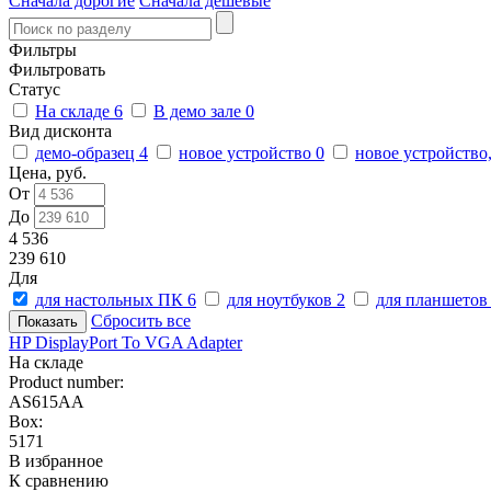
Сначала дорогие
Сначала дешевые
Фильтры
Фильтровать
Статус
На складе
6
В демо зале
0
Вид дисконта
демо-образец
4
новое устройство
0
новое устройство
Цена, руб.
От
До
4 536
239 610
Для
для настольных ПК
6
для ноутбуков
2
для планшето
Сбросить все
HP DisplayPort To VGA Adapter
На складе
Product number:
AS615AA
Box:
5171
В избранное
К сравнению