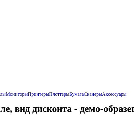
алы
Мониторы
Принтеры
Плоттеры
Бумага
Сканеры
Аксессуары
ле, вид дисконта - демо-образе