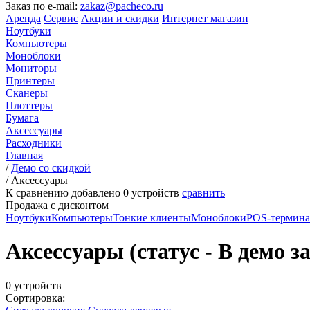
Заказ по e-mail:
zakaz@pacheco.ru
Аренда
Сервис
Акции и скидки
Интернет магазин
Ноутбуки
Компьютеры
Моноблоки
Мониторы
Принтеры
Сканеры
Плоттеры
Бумага
Аксессуары
Расходники
Главная
/
Демо со скидкой
/
Аксессуары
К сравнению добавлено
0
устройств
сравнить
Продажа с дисконтом
Ноутбуки
Компьютеры
Тонкие клиенты
Моноблоки
POS-термин
Аксессуары (статус - В демо за
0 устройств
Сортировка: