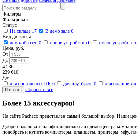
Сначала дорогие
Сначала дешевые
Фильтры
Фильтровать
Статус
На складе
17
В демо зале
0
Вид дисконта
демо-образец
0
новое устройство
0
новое устройство
Цена, руб.
От
До
4 536
239 610
Для
для настольных ПК
0
для ноутбуков
0
для планшето
Сбросить все
Более 15 аксессуаров!
На сайте Pacheco представлен самый большой выбор! Наши це
Добро пожаловать на официальный сайт демо-центра компании 
подобрать и купить компьютеры, планшеты, принтеры, мфу, пл