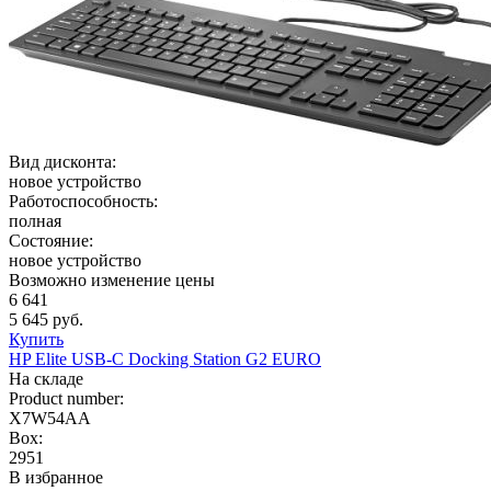
Вид дисконта:
новое устройство
Работоспособность:
полная
Состояние:
новое устройство
Возможно изменение цены
6 641
5 645 руб.
Купить
HP Elite USB-C Docking Station G2 EURO
На складе
Product number:
X7W54AA
Box:
2951
В избранное