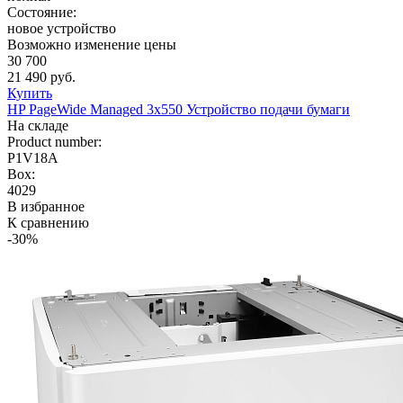
Состояние:
новое устройство
Возможно изменение цены
30 700
21 490 руб.
Купить
HP PageWide Managed 3x550 Устройство подачи бумаги
На складе
Product number:
P1V18A
Box:
4029
В избранное
К сравнению
-30%