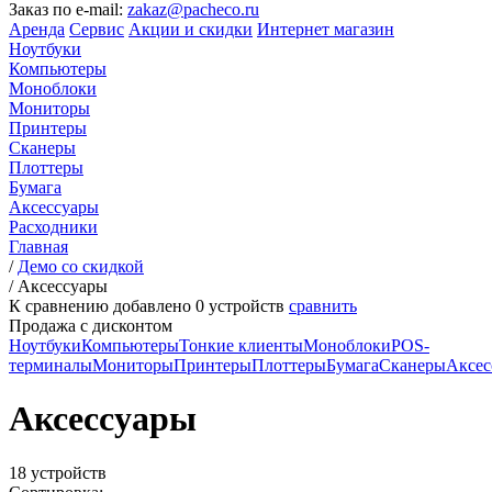
Заказ по e-mail:
zakaz@pacheco.ru
Аренда
Сервис
Акции и скидки
Интернет магазин
Ноутбуки
Компьютеры
Моноблоки
Мониторы
Принтеры
Сканеры
Плоттеры
Бумага
Аксессуары
Расходники
Главная
/
Демо со скидкой
/
Аксессуары
К сравнению добавлено
0
устройств
сравнить
Продажа с дисконтом
Ноутбуки
Компьютеры
Тонкие клиенты
Моноблоки
POS-
терминалы
Мониторы
Принтеры
Плоттеры
Бумага
Сканеры
Аксес
Аксессуары
18 устройств