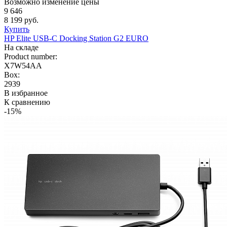
Возможно изменение цены
9 646
8 199 руб.
Купить
HP Elite USB-C Docking Station G2 EURO
На складе
Product number:
X7W54AA
Box:
2939
В избранное
К сравнению
-15%