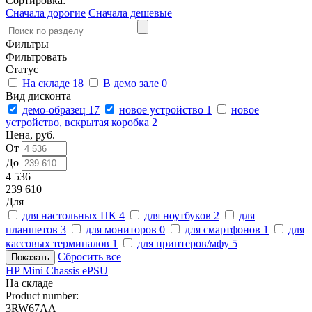
Сортировка:
Сначала дорогие
Сначала дешевые
Фильтры
Фильтровать
Статус
На складе
18
В демо зале
0
Вид дисконта
демо-образец
17
новое устройство
1
новое
устройство, вскрытая коробка
2
Цена, руб.
От
До
4 536
239 610
Для
для настольных ПК
4
для ноутбуков
2
для
планшетов
3
для мониторов
0
для смартфонов
1
для
кассовых терминалов
1
для принтеров/мфу
5
Сбросить все
HP Mini Chassis ePSU
На складе
Product number:
3RW67AA