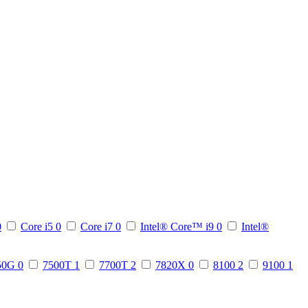
0
Core i5
0
Core i7
0
Intel® Core™ i9
0
Intel®
50G
0
7500T
1
7700T
2
7820X
0
8100
2
9100
1