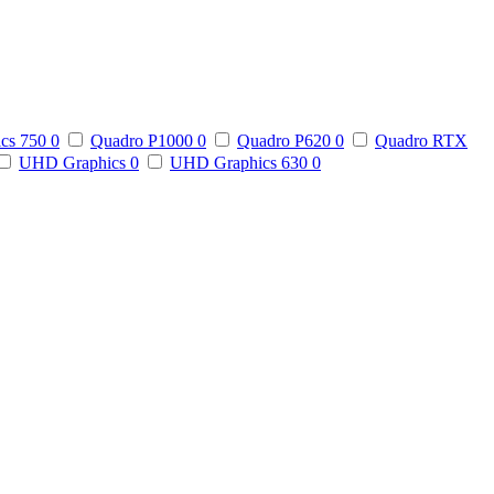
ics 750
0
Quadro P1000
0
Quadro P620
0
Quadro RTX
UHD Graphics
0
UHD Graphics 630
0