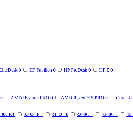
EliteDesk
0
HP Pavilion
0
HP ProDesk
0
HP Z
0
3
0
AMD Ryzen 3 PRO
0
AMD Ryzen™ 5 PRO
0
Core i3
200GE
0
2200GE
1
3150G
0
3200G
1
4300G
1
46