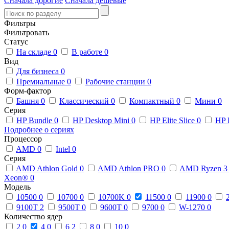
Сначала дорогие
Сначала дешевые
Фильтры
Фильтровать
Статус
На складе
0
В работе
0
Вид
Для бизнеса
0
Премиальные
0
Рабочие станции
0
Форм-фактор
Башня
0
Классический
0
Компактный
0
Мини
0
Серия
HP Bundle
0
HP Desktop Mini
0
HP Elite Slice
0
HP 
Подробнее о сериях
Процессор
AMD
0
Intel
0
Серия
AMD Athlon Gold
0
AMD Athlon PRO
0
AMD Ryzen 
Xeon®
0
Модель
10500
0
10700
0
10700K
0
11500
0
11900
0
9100T
2
9500T
0
9600T
0
9700
0
W-1270
0
Количество ядер
2
0
4
0
6
2
8
0
10
0