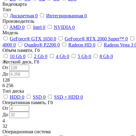
Видеокарта
Тип
Дискретная
0
Интегрированная
0
Производитель
AMD
0
Intel
0
NVIDIA
0
Модель
GeForce® GTX 1650
0
GeForce® RTX 2060 Super™
0
4000
0
Quadro® P2200
0
Radeon HD
0
Radeon Vega 3
Объём памяти, Гб
10 Gb
0
2 Gb
0
4 Gb
0
5 Gb
0
8 Gb
0
Жесткий диск, Гб
От
До
128
6 256
Тип диска
HDD
0
SSD
0
SSD + HDD
0
Оперативная память, Гб
От
До
4
32
Операционная система