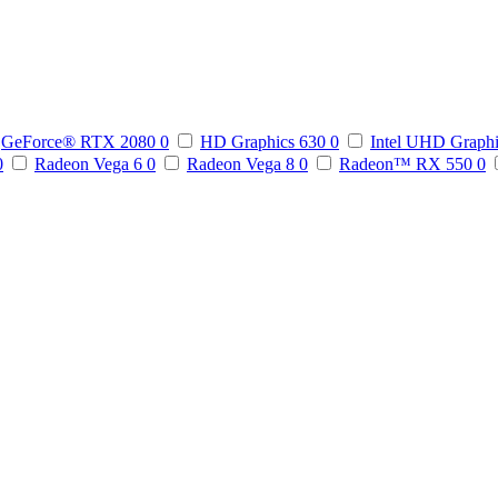
GeForce® RTX 2080
0
HD Graphics 630
0
Intel UHD Graph
0
Radeon Vega 6
0
Radeon Vega 8
0
Radeon™ RX 550
0