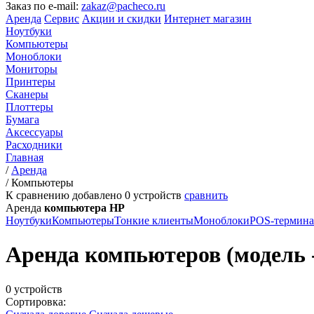
Заказ по e-mail:
zakaz@pacheco.ru
Аренда
Сервис
Акции и скидки
Интернет магазин
Ноутбуки
Компьютеры
Моноблоки
Мониторы
Принтеры
Сканеры
Плоттеры
Бумага
Аксессуары
Расходники
Главная
/
Аренда
/
Компьютеры
К сравнению добавлено
0
устройств
сравнить
Аренда
компьютера HP
Ноутбуки
Компьютеры
Тонкие клиенты
Моноблоки
POS-термин
Аренда компьютеров (модель - 
0 устройств
Сортировка: