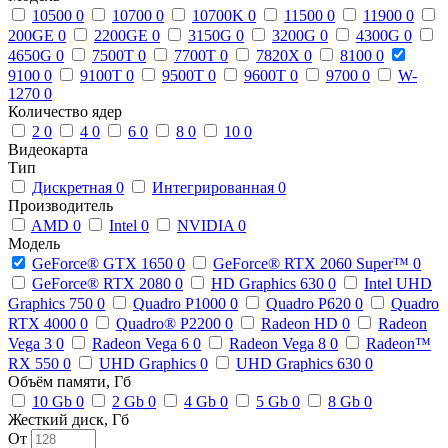
10500
0
10700
0
10700K
0
11500
0
11900
0
200GE
0
2200GE
0
3150G
0
3200G
0
4300G
0
4650G
0
7500T
0
7700T
0
7820X
0
8100
0
9100
0
9100T
0
9500T
0
9600T
0
9700
0
W-
1270
0
Количество ядер
2
0
4
0
6
0
8
0
10
0
Видеокарта
Тип
Дискретная
0
Интегрированная
0
Производитель
AMD
0
Intel
0
NVIDIA
0
Модель
GeForce® GTX 1650
0
GeForce® RTX 2060 Super™
0
GeForce® RTX 2080
0
HD Graphics 630
0
Intel UHD
Graphics 750
0
Quadro P1000
0
Quadro P620
0
Quadro
RTX 4000
0
Quadro® P2200
0
Radeon HD
0
Radeon
Vega 3
0
Radeon Vega 6
0
Radeon Vega 8
0
Radeon™
RX 550
0
UHD Graphics
0
UHD Graphics 630
0
Объём памяти, Гб
10 Gb
0
2 Gb
0
4 Gb
0
5 Gb
0
8 Gb
0
Жесткий диск, Гб
От