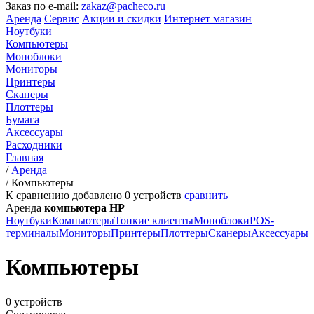
Заказ по e-mail:
zakaz@pacheco.ru
Аренда
Сервис
Акции и скидки
Интернет магазин
Ноутбуки
Компьютеры
Моноблоки
Мониторы
Принтеры
Сканеры
Плоттеры
Бумага
Аксессуары
Расходники
Главная
/
Аренда
/
Компьютеры
К сравнению добавлено
0
устройств
сравнить
Аренда
компьютера HP
Ноутбуки
Компьютеры
Тонкие клиенты
Моноблоки
POS-
терминалы
Мониторы
Принтеры
Плоттеры
Сканеры
Аксессуары
Компьютеры
0 устройств