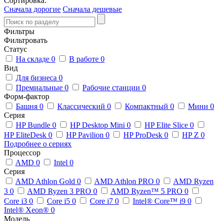
Сортировка:
Сначала дорогие
Сначала дешевые
Фильтры
Фильтровать
Статус
На складе
0
В работе
0
Вид
Для бизнеса
0
Премиальные
0
Рабочие станции
0
Форм-фактор
Башня
0
Классический
0
Компактный
0
Мини
0
Серия
HP Bundle
0
HP Desktop Mini
0
HP Elite Slice
0
HP EliteDesk
0
HP Pavilion
0
HP ProDesk
0
HP Z
0
Подробнее о сериях
Процессор
AMD
0
Intel
0
Серия
AMD Athlon Gold
0
AMD Athlon PRO
0
AMD Ryzen
3
0
AMD Ryzen 3 PRO
0
AMD Ryzen™ 5 PRO
0
Core i3
0
Core i5
0
Core i7
0
Intel® Core™ i9
0
Intel® Xeon®
0
Модель