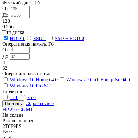
Жесткий диск, Гб
От
До
128
6 256
Тип диска
HDD
1
SSD
1
SSD + HDD
0
Оперативная память, Гб
От
До
4
32
Операционная система
Windows 10 Home 64
0
Windows 10 IoT Enterprise 64
0
Windows 10 Pro 64
1
Гарантия
12
0
36
0
Сбросить все
HP 295 G6 MT
На складе
Product number:
2T8F9ES
Box:
5156