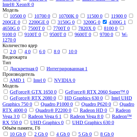
Intel® Xeon®
0
Модель
10500
0
10700
0
10700K
0
11500
0
11900
0
200GE
0
2200GE
0
3150G
0
3200G
0
4300G
1
4650G
0
7500T
0
7700T
0
7820X
0
8100
0
9100
0
9100T
0
9500T
0
9600T
0
9700
0
W-
1270
0
Количество ядер
2
0
4
0
6
0
8
0
10
0
Видеокарта
Тип
Дискретная
0
Интегрированная
1
Производитель
AMD
1
Intel
0
NVIDIA
0
Модель
GeForce® GTX 1650
0
GeForce® RTX 2060 Super™
0
GeForce® RTX 2080
0
HD Graphics 630
0
Intel UHD
Graphics 750
0
Quadro P1000
0
Quadro P620
0
Quadro
RTX 4000
0
Quadro® P2200
0
Radeon HD
0
Radeon
Vega 3
0
Radeon Vega 6
1
Radeon Vega 8
0
Radeon™
RX 550
0
UHD Graphics
0
UHD Graphics 630
0
Объём памяти, Гб
10 Gb
0
2 Gb
0
4 Gb
0
5 Gb
0
8 Gb
0