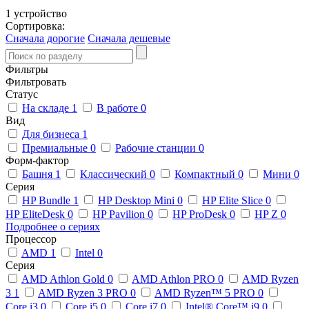
1 устройство
Сортировка:
Сначала дорогие
Сначала дешевые
Фильтры
Фильтровать
Статус
На складе
1
В работе
0
Вид
Для бизнеса
1
Премиальные
0
Рабочие станции
0
Форм-фактор
Башня
1
Классический
0
Компактный
0
Мини
0
Серия
HP Bundle
1
HP Desktop Mini
0
HP Elite Slice
0
HP EliteDesk
0
HP Pavilion
0
HP ProDesk
0
HP Z
0
Подробнее о сериях
Процессор
AMD
1
Intel
0
Серия
AMD Athlon Gold
0
AMD Athlon PRO
0
AMD Ryzen
3
1
AMD Ryzen 3 PRO
0
AMD Ryzen™ 5 PRO
0
Core i3
0
Core i5
0
Core i7
0
Intel® Core™ i9
0