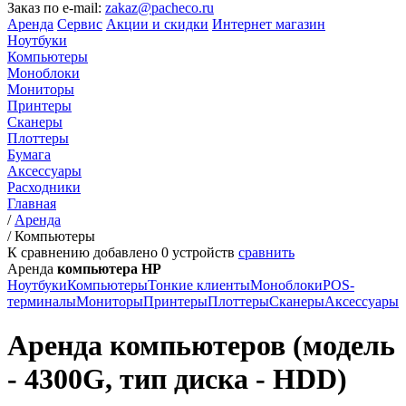
Заказ по e-mail:
zakaz@pacheco.ru
Аренда
Сервис
Акции и скидки
Интернет магазин
Ноутбуки
Компьютеры
Моноблоки
Мониторы
Принтеры
Сканеры
Плоттеры
Бумага
Аксессуары
Расходники
Главная
/
Аренда
/
Компьютеры
К сравнению добавлено
0
устройств
сравнить
Аренда
компьютера HP
Ноутбуки
Компьютеры
Тонкие клиенты
Моноблоки
POS-
терминалы
Мониторы
Принтеры
Плоттеры
Сканеры
Аксессуары
Аренда компьютеров (модель
- 4300G, тип диска - HDD)