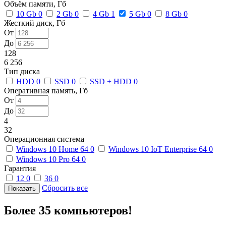
Объём памяти, Гб
10 Gb
0
2 Gb
0
4 Gb
1
5 Gb
0
8 Gb
0
Жесткий диск, Гб
От
До
128
6 256
Тип диска
HDD
0
SSD
0
SSD + HDD
0
Оперативная память, Гб
От
До
4
32
Операционная система
Windows 10 Home 64
0
Windows 10 IoT Enterprise 64
0
Windows 10 Pro 64
0
Гарантия
12
0
36
0
Сбросить все
Более 35 компьютеров!