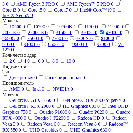
3
0
AMD Ryzen 3 PRO
0
AMD Ryzen™ 5 PRO
0
Core i3
0
Core i5
0
Core i7
0
Intel® Core™ i9
0
Intel® Xeon®
0
Модель
10500
0
10700
0
10700K
1
11500
0
11900
0
200GE
0
2200GE
0
3150G
0
3200G
0
4300G
0
4650G
0
7500T
0
7700T
0
7820X
0
8100
0
9100
0
9100T
0
9500T
0
9600T
0
9700
0
W-
1270
0
Количество ядер
2
0
4
0
6
0
8
0
10
0
Видеокарта
Тип
Дискретная
0
Интегрированная
0
Производитель
AMD
0
Intel
0
NVIDIA
0
Модель
GeForce® GTX 1650
0
GeForce® RTX 2060 Super™
0
GeForce® RTX 2080
0
HD Graphics 630
0
Intel UHD
Graphics 750
0
Quadro P1000
0
Quadro P620
0
Quadro
RTX 4000
0
Quadro® P2200
0
Radeon HD
0
Radeon
Vega 3
0
Radeon Vega 6
0
Radeon Vega 8
0
Radeon™
RX 550
0
UHD Graphics
0
UHD Graphics 630
0