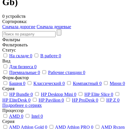
Gb)
0 устройств
Сортировка:
Сначала дорогие
Сначала дешевые
Фильтры
Фильтровать
Статус
На складе
0
В работе
0
Вид
Для бизнеса
0
Премиальные
0
Рабочие станции
0
Форм-фактор
Башня
0
Классический
0
Компактный
0
Мини
0
Серия
HP Bundle
0
HP Desktop Mini
0
HP Elite Slice
0
HP EliteDesk
0
HP Pavilion
0
HP ProDesk
0
HP Z
0
Подробнее о сериях
Процессор
AMD
0
Intel
0
Серия
AMD Athlon Gold
0
AMD Athlon PRO
0
AMD Ryzen