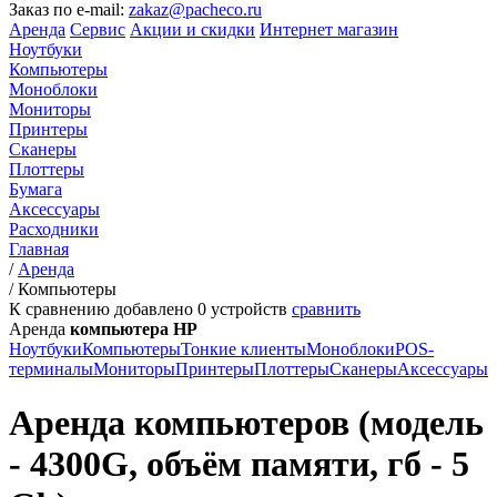
Заказ по e-mail:
zakaz@pacheco.ru
Аренда
Сервис
Акции и скидки
Интернет магазин
Ноутбуки
Компьютеры
Моноблоки
Мониторы
Принтеры
Сканеры
Плоттеры
Бумага
Аксессуары
Расходники
Главная
/
Аренда
/
Компьютеры
К сравнению добавлено
0
устройств
сравнить
Аренда
компьютера HP
Ноутбуки
Компьютеры
Тонкие клиенты
Моноблоки
POS-
терминалы
Мониторы
Принтеры
Плоттеры
Сканеры
Аксессуары
Аренда компьютеров (модель
- 4300G, объём памяти, гб - 5