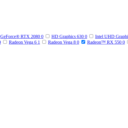
GeForce® RTX 2080
0
HD Graphics 630
0
Intel UHD Graph
0
Radeon Vega 6
1
Radeon Vega 8
0
Radeon™ RX 550
0