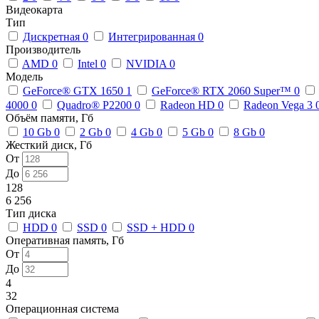
Видеокарта
Тип
Дискретная
0
Интегрированная
0
Производитель
AMD
0
Intel
0
NVIDIA
0
Модель
GeForce® GTX 1650
1
GeForce® RTX 2060 Super™
0
4000
0
Quadro® P2200
0
Radeon HD
0
Radeon Vega 3
Объём памяти, Гб
10 Gb
0
2 Gb
0
4 Gb
0
5 Gb
0
8 Gb
0
Жесткий диск, Гб
От
До
128
6 256
Тип диска
HDD
0
SSD
0
SSD + HDD
0
Оперативная память, Гб
От
До
4
32
Операционная система