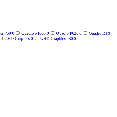
ics 750
0
Quadro P1000
0
Quadro P620
0
Quadro RTX
UHD Graphics
0
UHD Graphics 630
0