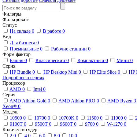
Сначала дорогие
Сначала дешевые
Фильтры
Фильтровать
Статус
На складе
0
В работе
0
Вид
Для бизнеса
0
Премиальные
0
Рабочие станции
0
Форм-фактор
Башня
0
Классический
0
Компактный
0
Мини
0
Серия
HP Bundle
0
HP Desktop Mini
0
HP Elite Slice
0
HP 
Подробнее о сериях
Процессор
AMD
0
Intel
0
Серия
AMD Athlon Gold
0
AMD Athlon PRO
0
AMD Ryzen 
Xeon®
0
Модель
10500
0
10700
0
10700K
0
11500
0
11900
0
9100T
0
9500T
0
9600T
0
9700
0
W-1270
0
Количество ядер
2
0
4
0
6
0
8
0
10
0