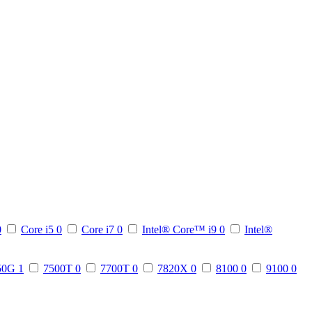
0
Core i5
0
Core i7
0
Intel® Core™ i9
0
Intel®
50G
1
7500T
0
7700T
0
7820X
0
8100
0
9100
0