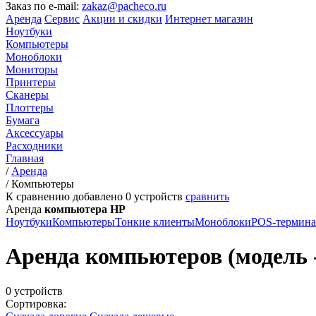
Заказ по e-mail:
zakaz@pacheco.ru
Аренда
Сервис
Акции и скидки
Интернет магазин
Ноутбуки
Компьютеры
Моноблоки
Мониторы
Принтеры
Сканеры
Плоттеры
Бумага
Аксессуары
Расходники
Главная
/
Аренда
/
Компьютеры
К сравнению добавлено
0
устройств
сравнить
Аренда
компьютера HP
Ноутбуки
Компьютеры
Тонкие клиенты
Моноблоки
POS-термин
Аренда компьютеров (модель 
0 устройств
Сортировка: