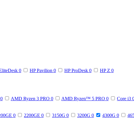
EliteDesk
0
HP Pavilion
0
HP ProDesk
0
HP Z
0
3
0
AMD Ryzen 3 PRO
0
AMD Ryzen™ 5 PRO
0
Core i3
200GE
0
2200GE
0
3150G
0
3200G
0
4300G
0
46