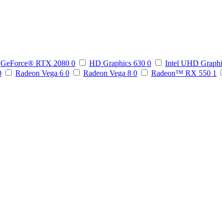
GeForce® RTX 2080
0
HD Graphics 630
0
Intel UHD Graph
0
Radeon Vega 6
0
Radeon Vega 8
0
Radeon™ RX 550
1