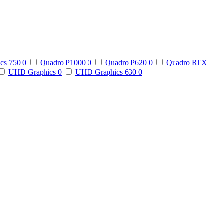
ics 750
0
Quadro P1000
0
Quadro P620
0
Quadro RTX
UHD Graphics
0
UHD Graphics 630
0