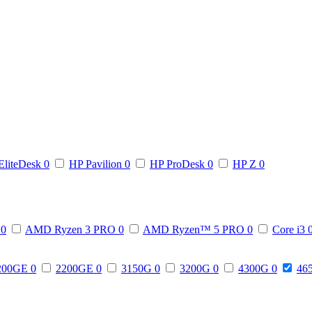
EliteDesk
0
HP Pavilion
0
HP ProDesk
0
HP Z
0
3
0
AMD Ryzen 3 PRO
0
AMD Ryzen™ 5 PRO
0
Core i3
200GE
0
2200GE
0
3150G
0
3200G
0
4300G
0
46