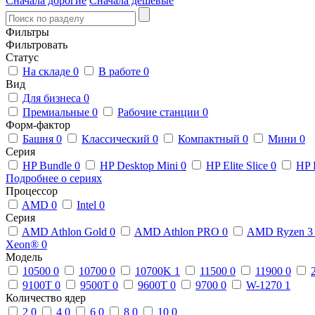
Сначала дорогие
Сначала дешевые
Фильтры
Фильтровать
Статус
На складе
0
В работе
0
Вид
Для бизнеса
0
Премиальные
0
Рабочие станции
0
Форм-фактор
Башня
0
Классический
0
Компактный
0
Мини
0
Серия
HP Bundle
0
HP Desktop Mini
0
HP Elite Slice
0
HP 
Подробнее о сериях
Процессор
AMD
0
Intel
0
Серия
AMD Athlon Gold
0
AMD Athlon PRO
0
AMD Ryzen 
Xeon®
0
Модель
10500
0
10700
0
10700K
1
11500
0
11900
0
9100T
0
9500T
0
9600T
0
9700
0
W-1270
1
Количество ядер
2
0
4
0
6
0
8
0
10
0