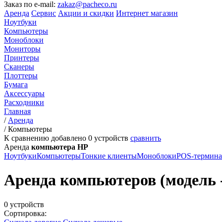
Заказ по e-mail:
zakaz@pacheco.ru
Аренда
Сервис
Акции и скидки
Интернет магазин
Ноутбуки
Компьютеры
Моноблоки
Мониторы
Принтеры
Сканеры
Плоттеры
Бумага
Аксессуары
Расходники
Главная
/
Аренда
/
Компьютеры
К сравнению добавлено
0
устройств
сравнить
Аренда
компьютера HP
Ноутбуки
Компьютеры
Тонкие клиенты
Моноблоки
POS-термин
Аренда компьютеров (модель -
0 устройств
Сортировка: