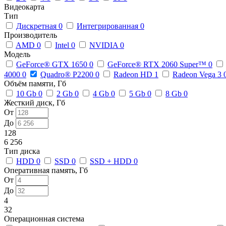
Видеокарта
Тип
Дискретная
0
Интегрированная
0
Производитель
AMD
0
Intel
0
NVIDIA
0
Модель
GeForce® GTX 1650
0
GeForce® RTX 2060 Super™
0
4000
0
Quadro® P2200
0
Radeon HD
1
Radeon Vega 3
Объём памяти, Гб
10 Gb
0
2 Gb
0
4 Gb
0
5 Gb
0
8 Gb
0
Жесткий диск, Гб
От
До
128
6 256
Тип диска
HDD
0
SSD
0
SSD + HDD
0
Оперативная память, Гб
От
До
4
32
Операционная система