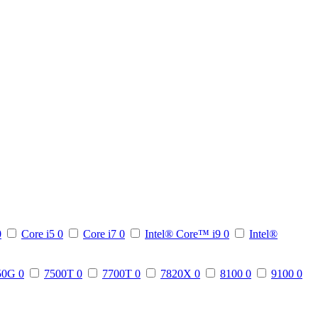
0
Core i5
0
Core i7
0
Intel® Core™ i9
0
Intel®
50G
0
7500T
0
7700T
0
7820X
0
8100
0
9100
0