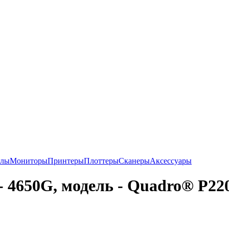
алы
Мониторы
Принтеры
Плоттеры
Сканеры
Аксессуары
 4650G, модель - Quadro® P22