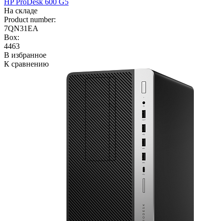
HP ProDesk 600 G5
На складе
Product number:
7QN31EA
Box:
4463
В избранное
К сравнению