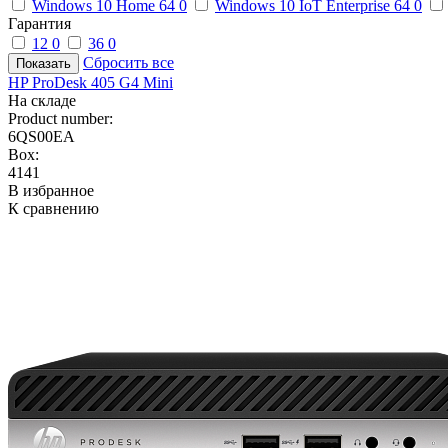
Windows 10 Home 64
0
Windows 10 IoT Enterprise 64
0
Гарантия
12
0
36
0
Сбросить все
HP ProDesk 405 G4 Mini
На складе
Product number:
6QS00EA
Box:
4141
В избранное
К сравнению