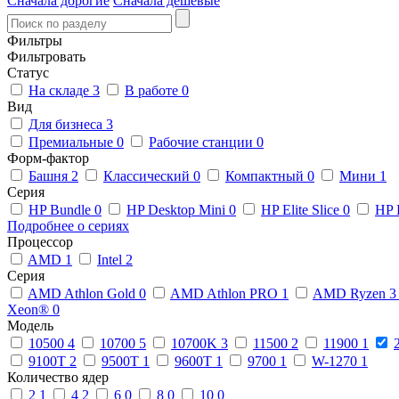
Сначала дорогие
Сначала дешевые
Фильтры
Фильтровать
Статус
На складе
3
В работе
0
Вид
Для бизнеса
3
Премиальные
0
Рабочие станции
0
Форм-фактор
Башня
2
Классический
0
Компактный
0
Мини
1
Серия
HP Bundle
0
HP Desktop Mini
0
HP Elite Slice
0
HP 
Подробнее о сериях
Процессор
AMD
1
Intel
2
Серия
AMD Athlon Gold
0
AMD Athlon PRO
1
AMD Ryzen 
Xeon®
0
Модель
10500
4
10700
5
10700K
3
11500
2
11900
1
9100T
2
9500T
1
9600T
1
9700
1
W-1270
1
Количество ядер
2
1
4
2
6
0
8
0
10
0