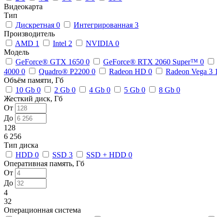
Видеокарта
Тип
Дискретная
0
Интегрированная
3
Производитель
AMD
1
Intel
2
NVIDIA
0
Модель
GeForce® GTX 1650
0
GeForce® RTX 2060 Super™
0
4000
0
Quadro® P2200
0
Radeon HD
0
Radeon Vega 3
Объём памяти, Гб
10 Gb
0
2 Gb
0
4 Gb
0
5 Gb
0
8 Gb
0
Жесткий диск, Гб
От
До
128
6 256
Тип диска
HDD
0
SSD
3
SSD + HDD
0
Оперативная память, Гб
От
До
4
32
Операционная система