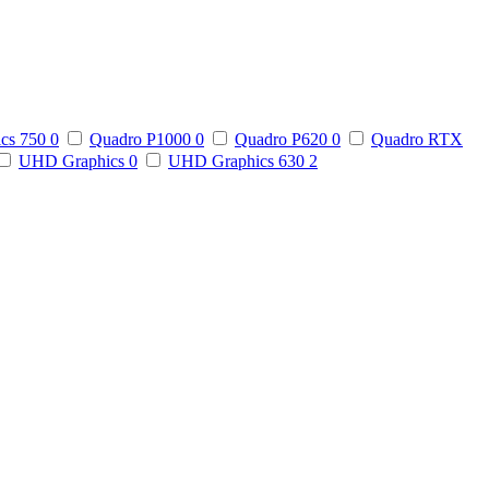
ics 750
0
Quadro P1000
0
Quadro P620
0
Quadro RTX
UHD Graphics
0
UHD Graphics 630
2