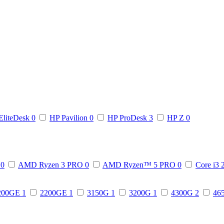
EliteDesk
0
HP Pavilion
0
HP ProDesk
3
HP Z
0
3
0
AMD Ryzen 3 PRO
0
AMD Ryzen™ 5 PRO
0
Core i3
200GE
1
2200GE
1
3150G
1
3200G
1
4300G
2
46