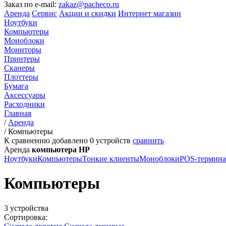
Заказ по e-mail:
zakaz@pacheco.ru
Аренда
Сервис
Акции и скидки
Интернет магазин
Ноутбуки
Компьютеры
Моноблоки
Мониторы
Принтеры
Сканеры
Плоттеры
Бумага
Аксессуары
Расходники
Главная
/
Аренда
/
Компьютеры
К сравнению добавлено
0
устройств
сравнить
Аренда
компьютера HP
Ноутбуки
Компьютеры
Тонкие клиенты
Моноблоки
POS-термин
Компьютеры
3 устройства
Сортировка: