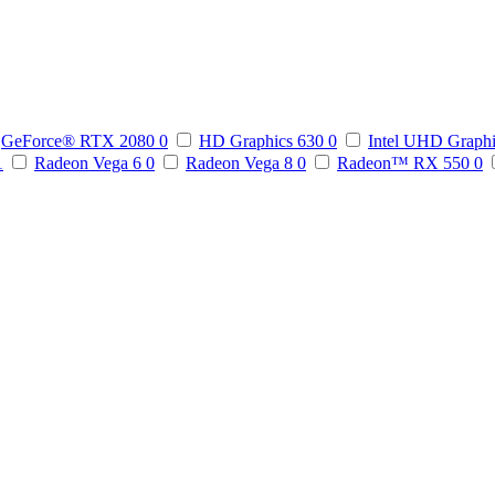
GeForce® RTX 2080
0
HD Graphics 630
0
Intel UHD Graph
1
Radeon Vega 6
0
Radeon Vega 8
0
Radeon™ RX 550
0