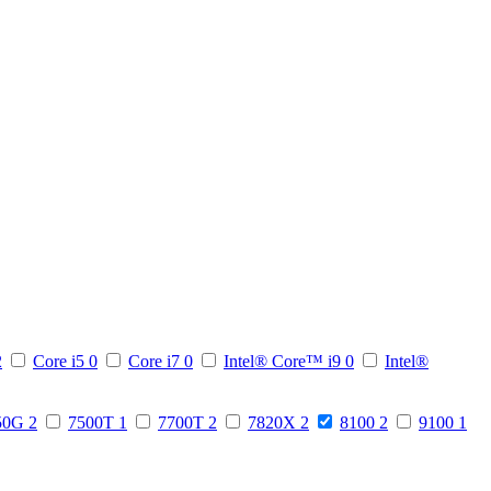
2
Core i5
0
Core i7
0
Intel® Core™ i9
0
Intel®
50G
2
7500T
1
7700T
2
7820X
2
8100
2
9100
1