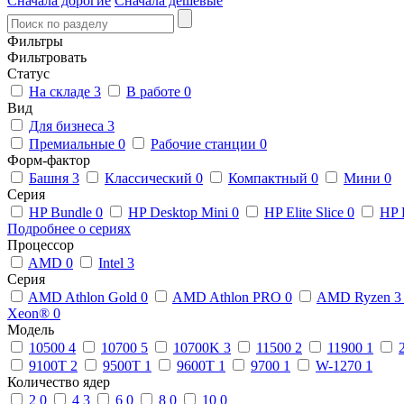
Сначала дорогие
Сначала дешевые
Фильтры
Фильтровать
Статус
На складе
3
В работе
0
Вид
Для бизнеса
3
Премиальные
0
Рабочие станции
0
Форм-фактор
Башня
3
Классический
0
Компактный
0
Мини
0
Серия
HP Bundle
0
HP Desktop Mini
0
HP Elite Slice
0
HP 
Подробнее о сериях
Процессор
AMD
0
Intel
3
Серия
AMD Athlon Gold
0
AMD Athlon PRO
0
AMD Ryzen 
Xeon®
0
Модель
10500
4
10700
5
10700K
3
11500
2
11900
1
9100T
2
9500T
1
9600T
1
9700
1
W-1270
1
Количество ядер
2
0
4
3
6
0
8
0
10
0