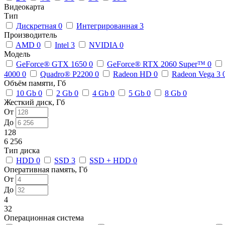
Видеокарта
Тип
Дискретная
0
Интегрированная
3
Производитель
AMD
0
Intel
3
NVIDIA
0
Модель
GeForce® GTX 1650
0
GeForce® RTX 2060 Super™
0
4000
0
Quadro® P2200
0
Radeon HD
0
Radeon Vega 3
Объём памяти, Гб
10 Gb
0
2 Gb
0
4 Gb
0
5 Gb
0
8 Gb
0
Жесткий диск, Гб
От
До
128
6 256
Тип диска
HDD
0
SSD
3
SSD + HDD
0
Оперативная память, Гб
От
До
4
32
Операционная система