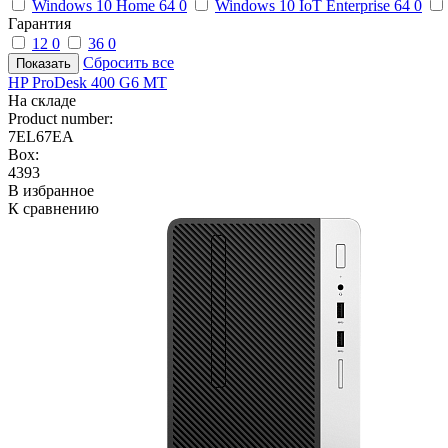
Windows 10 Home 64
0
Windows 10 IoT Enterprise 64
0
Гарантия
12
0
36
0
Сбросить все
HP ProDesk 400 G6 MT
На складе
Product number:
7EL67EA
Box:
4393
В избранное
К сравнению