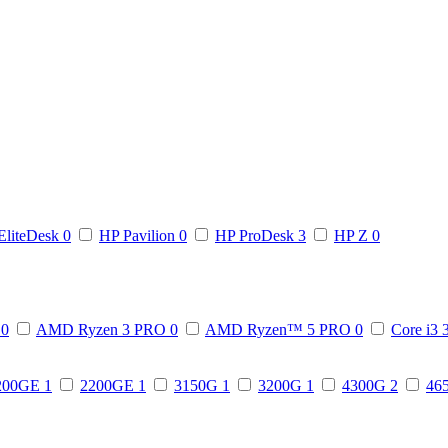
EliteDesk
0
HP Pavilion
0
HP ProDesk
3
HP Z
0
3
0
AMD Ryzen 3 PRO
0
AMD Ryzen™ 5 PRO
0
Core i3
200GE
1
2200GE
1
3150G
1
3200G
1
4300G
2
46