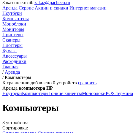
Заказ по e-mail:
zakaz@pacheco.ru
Аренда
Сервис
Акции и скидки
Интернет магазин
Ноутбуки
Компьютеры
Моноблоки
Мониторы
Принтеры
Сканеры
Плоттеры
Бумага
Аксессуары
Расходники
Главная
/
Аренда
/
Компьютеры
К сравнению добавлено
0
устройств
сравнить
Аренда
компьютера HP
Ноутбуки
Компьютеры
Тонкие клиенты
Моноблоки
POS-термин
Компьютеры
3 устройства
Сортировка: