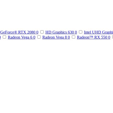
GeForce® RTX 2080
0
HD Graphics 630
0
Intel UHD Graph
0
Radeon Vega 6
0
Radeon Vega 8
0
Radeon™ RX 550
0