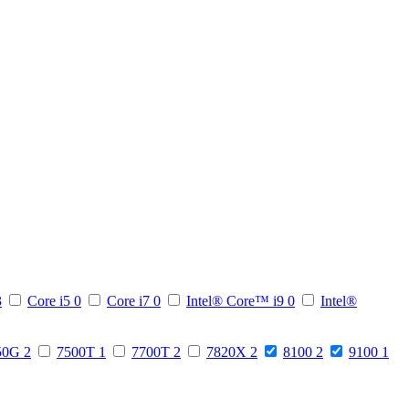
3
Core i5
0
Core i7
0
Intel® Core™ i9
0
Intel®
50G
2
7500T
1
7700T
2
7820X
2
8100
2
9100
1