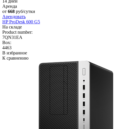
14 дней
Аренда
от
668
руб/сутки
Арендовать
HP ProDesk 600 G5
На складе
Product number:
7QN31EA
Box:
4463
В избранное
К сравнению