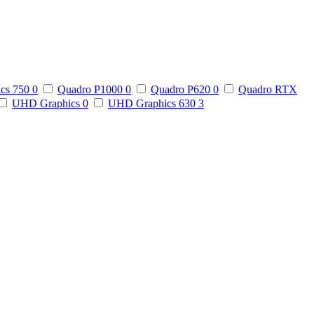
ics 750
0
Quadro P1000
0
Quadro P620
0
Quadro RTX
UHD Graphics
0
UHD Graphics 630
3