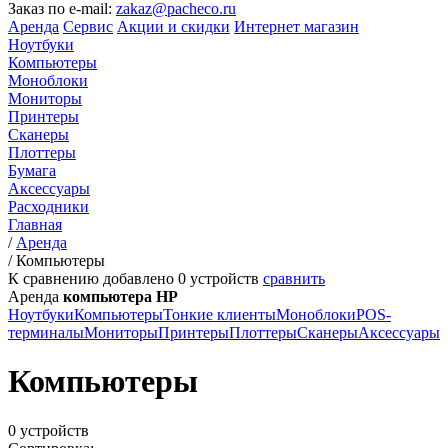
Заказ по e-mail:
zakaz@pacheco.ru
Аренда
Сервис
Акции и скидки
Интернет магазин
Ноутбуки
Компьютеры
Моноблоки
Мониторы
Принтеры
Сканеры
Плоттеры
Бумага
Аксессуары
Расходники
Главная
/
Аренда
/
Компьютеры
К сравнению добавлено
0
устройств
сравнить
Аренда
компьютера HP
Ноутбуки
Компьютеры
Тонкие клиенты
Моноблоки
POS-
терминалы
Мониторы
Принтеры
Плоттеры
Сканеры
Аксессуары
Компьютеры
0 устройств