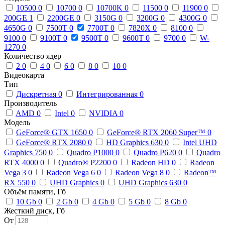
10500
0
10700
0
10700K
0
11500
0
11900
0
200GE
1
2200GE
0
3150G
0
3200G
0
4300G
0
4650G
0
7500T
0
7700T
0
7820X
0
8100
0
9100
0
9100T
0
9500T
0
9600T
0
9700
0
W-
1270
0
Количество ядер
2
0
4
0
6
0
8
0
10
0
Видеокарта
Тип
Дискретная
0
Интегрированная
0
Производитель
AMD
0
Intel
0
NVIDIA
0
Модель
GeForce® GTX 1650
0
GeForce® RTX 2060 Super™
0
GeForce® RTX 2080
0
HD Graphics 630
0
Intel UHD
Graphics 750
0
Quadro P1000
0
Quadro P620
0
Quadro
RTX 4000
0
Quadro® P2200
0
Radeon HD
0
Radeon
Vega 3
0
Radeon Vega 6
0
Radeon Vega 8
0
Radeon™
RX 550
0
UHD Graphics
0
UHD Graphics 630
0
Объём памяти, Гб
10 Gb
0
2 Gb
0
4 Gb
0
5 Gb
0
8 Gb
0
Жесткий диск, Гб
От