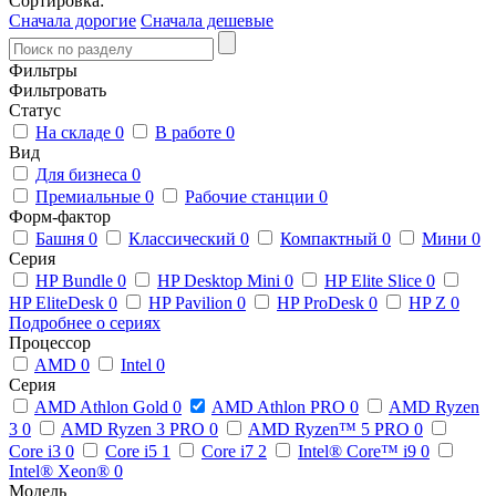
Сортировка:
Сначала дорогие
Сначала дешевые
Фильтры
Фильтровать
Статус
На складе
0
В работе
0
Вид
Для бизнеса
0
Премиальные
0
Рабочие станции
0
Форм-фактор
Башня
0
Классический
0
Компактный
0
Мини
0
Серия
HP Bundle
0
HP Desktop Mini
0
HP Elite Slice
0
HP EliteDesk
0
HP Pavilion
0
HP ProDesk
0
HP Z
0
Подробнее о сериях
Процессор
AMD
0
Intel
0
Серия
AMD Athlon Gold
0
AMD Athlon PRO
0
AMD Ryzen
3
0
AMD Ryzen 3 PRO
0
AMD Ryzen™ 5 PRO
0
Core i3
0
Core i5
1
Core i7
2
Intel® Core™ i9
0
Intel® Xeon®
0
Модель