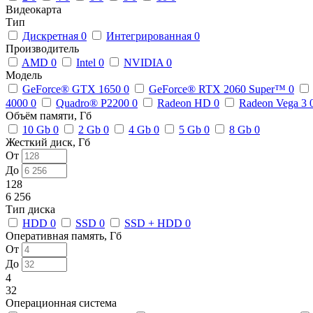
Видеокарта
Тип
Дискретная
0
Интегрированная
0
Производитель
AMD
0
Intel
0
NVIDIA
0
Модель
GeForce® GTX 1650
0
GeForce® RTX 2060 Super™
0
4000
0
Quadro® P2200
0
Radeon HD
0
Radeon Vega 3
Объём памяти, Гб
10 Gb
0
2 Gb
0
4 Gb
0
5 Gb
0
8 Gb
0
Жесткий диск, Гб
От
До
128
6 256
Тип диска
HDD
0
SSD
0
SSD + HDD
0
Оперативная память, Гб
От
До
4
32
Операционная система