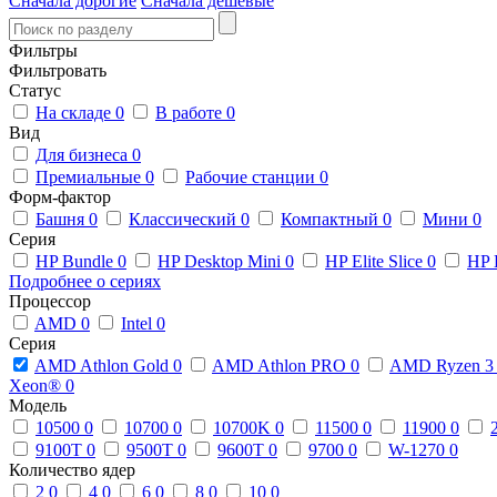
Сначала дорогие
Сначала дешевые
Фильтры
Фильтровать
Статус
На складе
0
В работе
0
Вид
Для бизнеса
0
Премиальные
0
Рабочие станции
0
Форм-фактор
Башня
0
Классический
0
Компактный
0
Мини
0
Серия
HP Bundle
0
HP Desktop Mini
0
HP Elite Slice
0
HP 
Подробнее о сериях
Процессор
AMD
0
Intel
0
Серия
AMD Athlon Gold
0
AMD Athlon PRO
0
AMD Ryzen 
Xeon®
0
Модель
10500
0
10700
0
10700K
0
11500
0
11900
0
9100T
0
9500T
0
9600T
0
9700
0
W-1270
0
Количество ядер
2
0
4
0
6
0
8
0
10
0