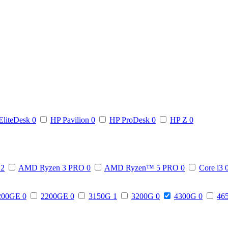
EliteDesk
0
HP Pavilion
0
HP ProDesk
0
HP Z
0
3
2
AMD Ryzen 3 PRO
0
AMD Ryzen™ 5 PRO
0
Core i3
200GE
0
2200GE
0
3150G
1
3200G
0
4300G
0
46