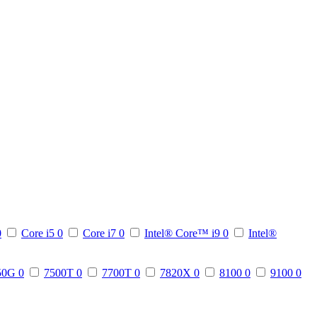
0
Core i5
0
Core i7
0
Intel® Core™ i9
0
Intel®
50G
0
7500T
0
7700T
0
7820X
0
8100
0
9100
0