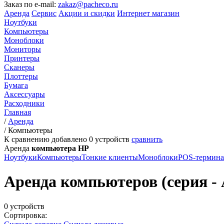
Заказ по e-mail:
zakaz@pacheco.ru
Аренда
Сервис
Акции и скидки
Интернет магазин
Ноутбуки
Компьютеры
Моноблоки
Мониторы
Принтеры
Сканеры
Плоттеры
Бумага
Аксессуары
Расходники
Главная
/
Аренда
/
Компьютеры
К сравнению добавлено
0
устройств
сравнить
Аренда
компьютера HP
Ноутбуки
Компьютеры
Тонкие клиенты
Моноблоки
POS-термин
Аренда компьютеров (серия - 
0 устройств
Сортировка: