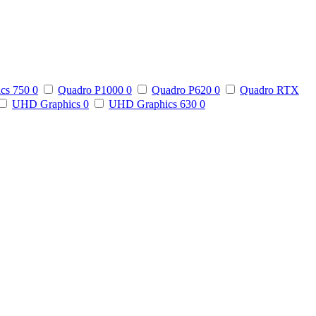
ics 750
0
Quadro P1000
0
Quadro P620
0
Quadro RTX
UHD Graphics
0
UHD Graphics 630
0