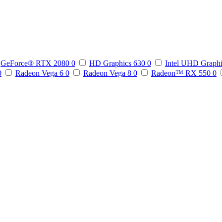
GeForce® RTX 2080
0
HD Graphics 630
0
Intel UHD Graph
0
Radeon Vega 6
0
Radeon Vega 8
0
Radeon™ RX 550
0