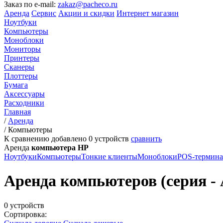
Заказ по e-mail:
zakaz@pacheco.ru
Аренда
Сервис
Акции и скидки
Интернет магазин
Ноутбуки
Компьютеры
Моноблоки
Мониторы
Принтеры
Сканеры
Плоттеры
Бумага
Аксессуары
Расходники
Главная
/
Аренда
/
Компьютеры
К сравнению добавлено
0
устройств
сравнить
Аренда
компьютера HP
Ноутбуки
Компьютеры
Тонкие клиенты
Моноблоки
POS-термин
Аренда компьютеров (серия - 
0 устройств
Сортировка: