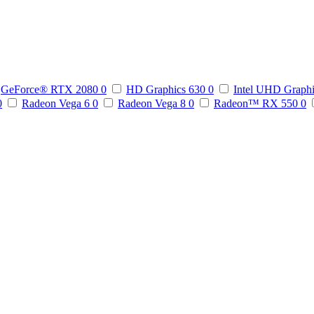
GeForce® RTX 2080
0
HD Graphics 630
0
Intel UHD Graph
0
Radeon Vega 6
0
Radeon Vega 8
0
Radeon™ RX 550
0