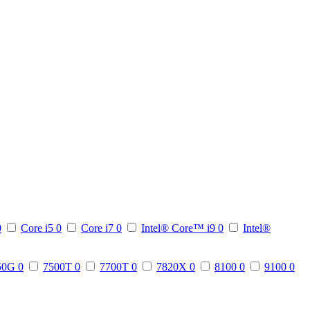
0
Core i5
0
Core i7
0
Intel® Core™ i9
0
Intel®
50G
0
7500T
0
7700T
0
7820X
0
8100
0
9100
0