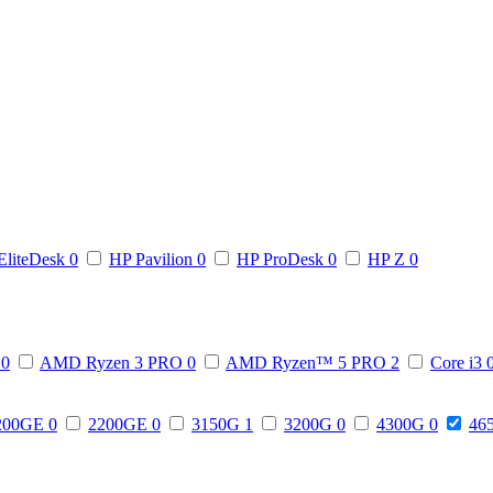
EliteDesk
0
HP Pavilion
0
HP ProDesk
0
HP Z
0
3
0
AMD Ryzen 3 PRO
0
AMD Ryzen™ 5 PRO
2
Core i3
200GE
0
2200GE
0
3150G
1
3200G
0
4300G
0
46