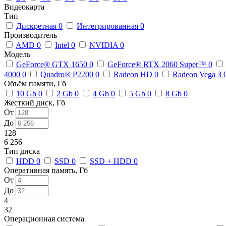
Видеокарта
Тип
Дискретная
0
Интегрированная
0
Производитель
AMD
0
Intel
0
NVIDIA
0
Модель
GeForce® GTX 1650
0
GeForce® RTX 2060 Super™
0
4000
0
Quadro® P2200
0
Radeon HD
0
Radeon Vega 3
Объём памяти, Гб
10 Gb
0
2 Gb
0
4 Gb
0
5 Gb
0
8 Gb
0
Жесткий диск, Гб
От
До
128
6 256
Тип диска
HDD
0
SSD
0
SSD + HDD
0
Оперативная память, Гб
От
До
4
32
Операционная система