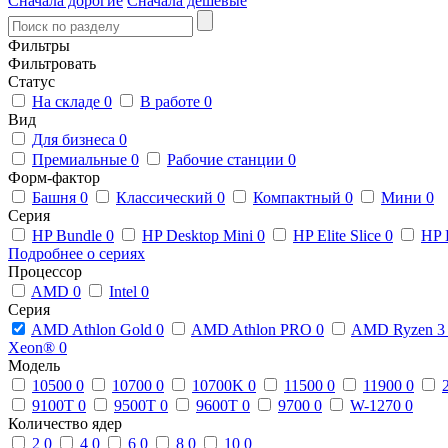
Сначала дорогие
Сначала дешевые
Фильтры
Фильтровать
Статус
На складе
0
В работе
0
Вид
Для бизнеса
0
Премиальные
0
Рабочие станции
0
Форм-фактор
Башня
0
Классический
0
Компактный
0
Мини
0
Серия
HP Bundle
0
HP Desktop Mini
0
HP Elite Slice
0
HP 
Подробнее о сериях
Процессор
AMD
0
Intel
0
Серия
AMD Athlon Gold
0
AMD Athlon PRO
0
AMD Ryzen 
Xeon®
0
Модель
10500
0
10700
0
10700K
0
11500
0
11900
0
9100T
0
9500T
0
9600T
0
9700
0
W-1270
0
Количество ядер
2
0
4
0
6
0
8
0
10
0