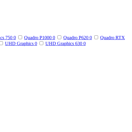
ics 750
0
Quadro P1000
0
Quadro P620
0
Quadro RTX
UHD Graphics
0
UHD Graphics 630
0