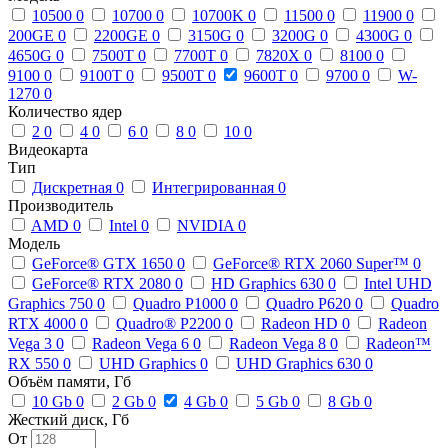
10500
0
10700
0
10700K
0
11500
0
11900
0
200GE
0
2200GE
0
3150G
0
3200G
0
4300G
0
4650G
0
7500T
0
7700T
0
7820X
0
8100
0
9100
0
9100T
0
9500T
0
9600T
0
9700
0
W-
1270
0
Количество ядер
2
0
4
0
6
0
8
0
10
0
Видеокарта
Тип
Дискретная
0
Интегрированная
0
Производитель
AMD
0
Intel
0
NVIDIA
0
Модель
GeForce® GTX 1650
0
GeForce® RTX 2060 Super™
0
GeForce® RTX 2080
0
HD Graphics 630
0
Intel UHD
Graphics 750
0
Quadro P1000
0
Quadro P620
0
Quadro
RTX 4000
0
Quadro® P2200
0
Radeon HD
0
Radeon
Vega 3
0
Radeon Vega 6
0
Radeon Vega 8
0
Radeon™
RX 550
0
UHD Graphics
0
UHD Graphics 630
0
Объём памяти, Гб
10 Gb
0
2 Gb
0
4 Gb
0
5 Gb
0
8 Gb
0
Жесткий диск, Гб
От