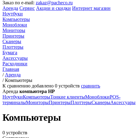
Заказ по e-mail:
zakaz@pacheco.ru
Аренда
Сервис
Акции и скидки
Интернет магазин
Ноутбуки
Компьютеры
Моноблоки
Мониторы
Принтеры
Сканеры
Плоттеры
Бумага
Аксессуары
Расходники
Главная
/
Аренда
/
Компьютеры
К сравнению добавлено
0
устройств
сравнить
Аренда
компьютера HP
Ноутбуки
Компьютеры
Тонкие клиенты
Моноблоки
POS-
терминалы
Мониторы
Принтеры
Плоттеры
Сканеры
Аксессуары
Компьютеры
0 устройств