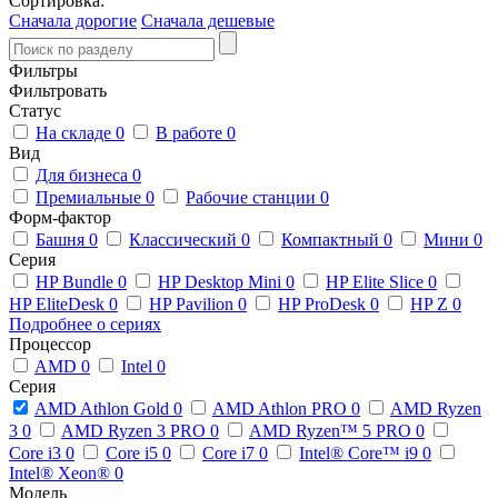
Сортировка:
Сначала дорогие
Сначала дешевые
Фильтры
Фильтровать
Статус
На складе
0
В работе
0
Вид
Для бизнеса
0
Премиальные
0
Рабочие станции
0
Форм-фактор
Башня
0
Классический
0
Компактный
0
Мини
0
Серия
HP Bundle
0
HP Desktop Mini
0
HP Elite Slice
0
HP EliteDesk
0
HP Pavilion
0
HP ProDesk
0
HP Z
0
Подробнее о сериях
Процессор
AMD
0
Intel
0
Серия
AMD Athlon Gold
0
AMD Athlon PRO
0
AMD Ryzen
3
0
AMD Ryzen 3 PRO
0
AMD Ryzen™ 5 PRO
0
Core i3
0
Core i5
0
Core i7
0
Intel® Core™ i9
0
Intel® Xeon®
0
Модель