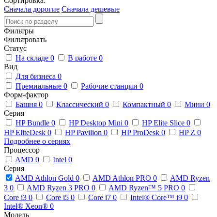
Сортировка:
Сначала дорогие
Сначала дешевые
Фильтры
Фильтровать
Статус
На складе
0
В работе
0
Вид
Для бизнеса
0
Премиальные
0
Рабочие станции
0
Форм-фактор
Башня
0
Классический
0
Компактный
0
Мини
0
Серия
HP Bundle
0
HP Desktop Mini
0
HP Elite Slice
0
HP EliteDesk
0
HP Pavilion
0
HP ProDesk
0
HP Z
0
Подробнее о сериях
Процессор
AMD
0
Intel
0
Серия
AMD Athlon Gold
0
AMD Athlon PRO
0
AMD Ryzen
3
0
AMD Ryzen 3 PRO
0
AMD Ryzen™ 5 PRO
0
Core i3
0
Core i5
0
Core i7
0
Intel® Core™ i9
0
Intel® Xeon®
0
Модель