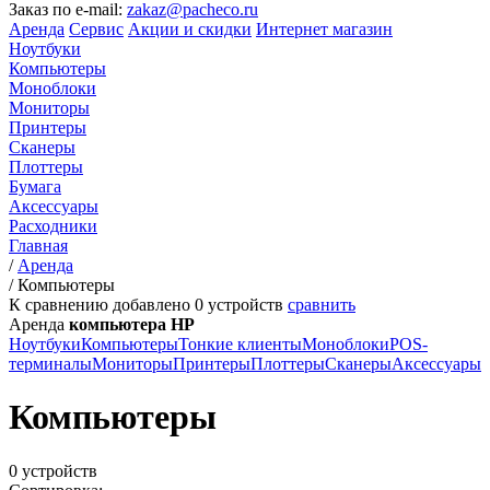
Заказ по e-mail:
zakaz@pacheco.ru
Аренда
Сервис
Акции и скидки
Интернет магазин
Ноутбуки
Компьютеры
Моноблоки
Мониторы
Принтеры
Сканеры
Плоттеры
Бумага
Аксессуары
Расходники
Главная
/
Аренда
/
Компьютеры
К сравнению добавлено
0
устройств
сравнить
Аренда
компьютера HP
Ноутбуки
Компьютеры
Тонкие клиенты
Моноблоки
POS-
терминалы
Мониторы
Принтеры
Плоттеры
Сканеры
Аксессуары
Компьютеры
0 устройств