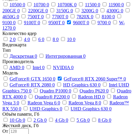
10500
0
10700
0
10700K
0
11500
0
11900
0
200GE
0
2200GE
0
3150G
0
3200G
0
4300G
0
4650G
0
7500T
0
7700T
0
7820X
0
8100
0
9100
0
9100T
0
9500T
0
9600T
0
9700
0
W-
1270
0
Количество ядер
2
0
4
0
6
0
8
0
10
0
Видеокарта
Тип
Дискретная
0
Интегрированная
0
Производитель
AMD
0
Intel
0
NVIDIA
0
Модель
GeForce® GTX 1650
0
GeForce® RTX 2060 Super™
0
GeForce® RTX 2080
0
HD Graphics 630
0
Intel UHD
Graphics 750
0
Quadro P1000
0
Quadro P620
0
Quadro
RTX 4000
0
Quadro® P2200
0
Radeon HD
0
Radeon
Vega 3
0
Radeon Vega 6
0
Radeon Vega 8
0
Radeon™
RX 550
0
UHD Graphics
0
UHD Graphics 630
0
Объём памяти, Гб
10 Gb
0
2 Gb
0
4 Gb
0
5 Gb
0
8 Gb
0
Жесткий диск, Гб
От