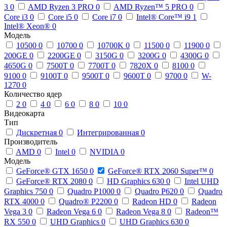
3
0
AMD Ryzen 3 PRO
0
AMD Ryzen™ 5 PRO
0
Core i3
0
Core i5
0
Core i7
0
Intel® Core™ i9
1
Intel® Xeon®
0
Модель
10500
0
10700
0
10700K
0
11500
0
11900
0
200GE
0
2200GE
0
3150G
0
3200G
0
4300G
0
4650G
0
7500T
0
7700T
0
7820X
0
8100
0
9100
0
9100T
0
9500T
0
9600T
0
9700
0
W-
1270
0
Количество ядер
2
0
4
0
6
0
8
0
10
0
Видеокарта
Тип
Дискретная
0
Интегрированная
0
Производитель
AMD
0
Intel
0
NVIDIA
0
Модель
GeForce® GTX 1650
0
GeForce® RTX 2060 Super™
0
GeForce® RTX 2080
0
HD Graphics 630
0
Intel UHD
Graphics 750
0
Quadro P1000
0
Quadro P620
0
Quadro
RTX 4000
0
Quadro® P2200
0
Radeon HD
0
Radeon
Vega 3
0
Radeon Vega 6
0
Radeon Vega 8
0
Radeon™
RX 550
0
UHD Graphics
0
UHD Graphics 630
0