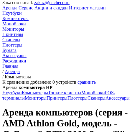
Заказ по e-mail:
zakaz@pacheco.ru
Аренда
Сервис
Акции и скидки
Интернет магазин
Ноутбуки
Компьютеры
Моноблоки
Мониторы
Принтеры
Сканеры
Плоттеры
Бумага
Аксессуары
Расходники
Главная
/
Аренда
/
Компьютеры
К сравнению добавлено
0
устройств
сравнить
Аренда
компьютера HP
Ноутбуки
Компьютеры
Тонкие клиенты
Моноблоки
POS-
терминалы
Мониторы
Принтеры
Плоттеры
Сканеры
Аксессуары
Аренда компьютеров (серия -
AMD Athlon Gold, модель -