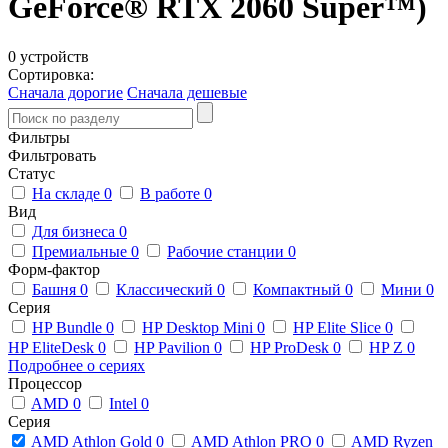
GeForce® RTX 2060 Super™)
0 устройств
Сортировка:
Сначала дорогие
Сначала дешевые
Фильтры
Фильтровать
Статус
На складе
0
В работе
0
Вид
Для бизнеса
0
Премиальные
0
Рабочие станции
0
Форм-фактор
Башня
0
Классический
0
Компактный
0
Мини
0
Серия
HP Bundle
0
HP Desktop Mini
0
HP Elite Slice
0
HP EliteDesk
0
HP Pavilion
0
HP ProDesk
0
HP Z
0
Подробнее о сериях
Процессор
AMD
0
Intel
0
Серия
AMD Athlon Gold
0
AMD Athlon PRO
0
AMD Ryzen