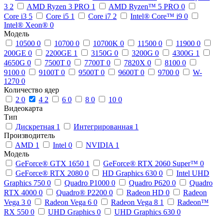
3
2
AMD Ryzen 3 PRO
1
AMD Ryzen™ 5 PRO
0
Core i3
5
Core i5
1
Core i7
2
Intel® Core™ i9
0
Intel® Xeon®
0
Модель
10500
0
10700
0
10700K
0
11500
0
11900
0
200GE
0
2200GE
1
3150G
0
3200G
0
4300G
1
4650G
0
7500T
0
7700T
0
7820X
0
8100
0
9100
0
9100T
0
9500T
0
9600T
0
9700
0
W-
1270
0
Количество ядер
2
0
4
2
6
0
8
0
10
0
Видеокарта
Тип
Дискретная
1
Интегрированная
1
Производитель
AMD
1
Intel
0
NVIDIA
1
Модель
GeForce® GTX 1650
1
GeForce® RTX 2060 Super™
0
GeForce® RTX 2080
0
HD Graphics 630
0
Intel UHD
Graphics 750
0
Quadro P1000
0
Quadro P620
0
Quadro
RTX 4000
0
Quadro® P2200
0
Radeon HD
0
Radeon
Vega 3
0
Radeon Vega 6
0
Radeon Vega 8
1
Radeon™
RX 550
0
UHD Graphics
0
UHD Graphics 630
0