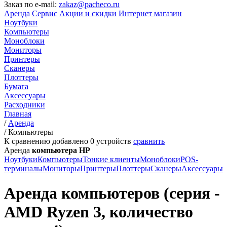
Заказ по e-mail:
zakaz@pacheco.ru
Аренда
Сервис
Акции и скидки
Интернет магазин
Ноутбуки
Компьютеры
Моноблоки
Мониторы
Принтеры
Сканеры
Плоттеры
Бумага
Аксессуары
Расходники
Главная
/
Аренда
/
Компьютеры
К сравнению добавлено
0
устройств
сравнить
Аренда
компьютера HP
Ноутбуки
Компьютеры
Тонкие клиенты
Моноблоки
POS-
терминалы
Мониторы
Принтеры
Плоттеры
Сканеры
Аксессуары
Аренда компьютеров (серия -
AMD Ryzen 3, количество