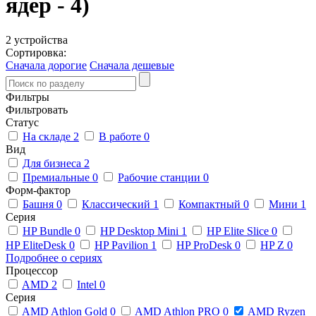
ядер - 4)
2 устройства
Сортировка:
Сначала дорогие
Сначала дешевые
Фильтры
Фильтровать
Статус
На складе
2
В работе
0
Вид
Для бизнеса
2
Премиальные
0
Рабочие станции
0
Форм-фактор
Башня
0
Классический
1
Компактный
0
Мини
1
Серия
HP Bundle
0
HP Desktop Mini
1
HP Elite Slice
0
HP EliteDesk
0
HP Pavilion
1
HP ProDesk
0
HP Z
0
Подробнее о сериях
Процессор
AMD
2
Intel
0
Серия
AMD Athlon Gold
0
AMD Athlon PRO
0
AMD Ryzen