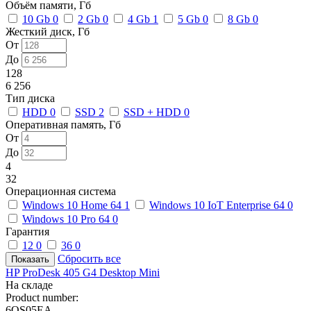
Объём памяти, Гб
10 Gb
0
2 Gb
0
4 Gb
1
5 Gb
0
8 Gb
0
Жесткий диск, Гб
От
До
128
6 256
Тип диска
HDD
0
SSD
2
SSD + HDD
0
Оперативная память, Гб
От
До
4
32
Операционная система
Windows 10 Home 64
1
Windows 10 IoT Enterprise 64
0
Windows 10 Pro 64
0
Гарантия
12
0
36
0
Сбросить все
HP ProDesk 405 G4 Desktop Mini
На складе
Product number:
6QS05EA