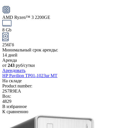
AMD Ryzen™ 3 2200GE
8 Gb
256Гб
Минимальный срок аренды:
14 дней
Аренда
от
243
руб/сутки
Арендовать
HP Pavilion TP01-1023ur MT
На складе
Product number:
2S7R9EA
Box:
4829
В избранное
К сравнению