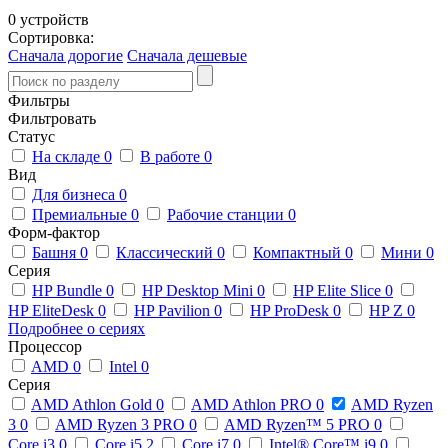
0 устройств
Сортировка:
Сначала дорогие
Сначала дешевые
Фильтры
Фильтровать
Статус
На складе
0
В работе
0
Вид
Для бизнеса
0
Премиальные
0
Рабочие станции
0
Форм-фактор
Башня
0
Классический
0
Компактный
0
Мини
0
Серия
HP Bundle
0
HP Desktop Mini
0
HP Elite Slice
0
HP EliteDesk
0
HP Pavilion
0
HP ProDesk
0
HP Z
0
Подробнее о сериях
Процессор
AMD
0
Intel
0
Серия
AMD Athlon Gold
0
AMD Athlon PRO
0
AMD Ryzen
3
0
AMD Ryzen 3 PRO
0
AMD Ryzen™ 5 PRO
0
Core i3
0
Core i5
2
Core i7
0
Intel® Core™ i9
0