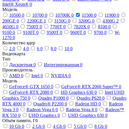
Intel® Xeon®
0
Модель
10500
0
10700
0
10700K
0
11500
0
11900
0
200GE
0
2200GE
1
3150G
0
3200G
0
4300G
2
4650G
0
7500T
0
7700T
0
7820X
0
8100
0
9100
0
9100T
0
9500T
0
9600T
0
9700
0
W-
1270
0
Количество ядер
2
0
4
0
6
0
8
0
10
0
Видеокарта
Тип
Дискретная
0
Интегрированная
0
Производитель
AMD
0
Intel
0
NVIDIA
0
Модель
GeForce® GTX 1650
0
GeForce® RTX 2060 Super™
0
GeForce® RTX 2080
0
HD Graphics 630
0
Intel UHD
Graphics 750
0
Quadro P1000
0
Quadro P620
0
Quadro
RTX 4000
0
Quadro® P2200
0
Radeon HD
0
Radeon
Vega 3
0
Radeon Vega 6
0
Radeon Vega 8
0
Radeon™
RX 550
0
UHD Graphics
0
UHD Graphics 630
0
Объём памяти, Гб
10 Gb
0
2 Gb
0
4 Gb
0
5 Gb
0
8 Gb
0