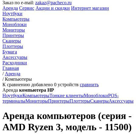
Заказ по e-mail:
zakaz@pacheco.ru
Аренда
Сервис
Акции и скидки
Интернет магазин
Ноутбуки
Компьютеры
Моноблоки
Мониторы
Принтеры
Сканеры
Плоттеры
Бумага
Аксессуары
Расходники
Главная
/
Аренда
/
Компьютеры
К сравнению добавлено
0
устройств
сравнить
Аренда
компьютера HP
Ноутбуки
Компьютеры
Тонкие клиенты
Моноблоки
POS-
терминалы
Мониторы
Принтеры
Плоттеры
Сканеры
Аксессуары
Аренда компьютеров (серия -
AMD Ryzen 3, модель - 11500)