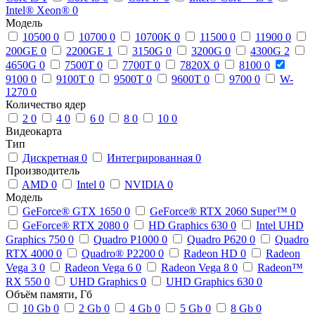
Intel® Xeon®
0
Модель
10500
0
10700
0
10700K
0
11500
0
11900
0
200GE
0
2200GE
1
3150G
0
3200G
0
4300G
2
4650G
0
7500T
0
7700T
0
7820X
0
8100
0
9100
0
9100T
0
9500T
0
9600T
0
9700
0
W-
1270
0
Количество ядер
2
0
4
0
6
0
8
0
10
0
Видеокарта
Тип
Дискретная
0
Интегрированная
0
Производитель
AMD
0
Intel
0
NVIDIA
0
Модель
GeForce® GTX 1650
0
GeForce® RTX 2060 Super™
0
GeForce® RTX 2080
0
HD Graphics 630
0
Intel UHD
Graphics 750
0
Quadro P1000
0
Quadro P620
0
Quadro
RTX 4000
0
Quadro® P2200
0
Radeon HD
0
Radeon
Vega 3
0
Radeon Vega 6
0
Radeon Vega 8
0
Radeon™
RX 550
0
UHD Graphics
0
UHD Graphics 630
0
Объём памяти, Гб
10 Gb
0
2 Gb
0
4 Gb
0
5 Gb
0
8 Gb
0