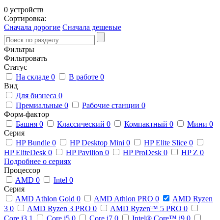
0 устройств
Сортировка:
Сначала дорогие
Сначала дешевые
Фильтры
Фильтровать
Статус
На складе
0
В работе
0
Вид
Для бизнеса
0
Премиальные
0
Рабочие станции
0
Форм-фактор
Башня
0
Классический
0
Компактный
0
Мини
0
Серия
HP Bundle
0
HP Desktop Mini
0
HP Elite Slice
0
HP EliteDesk
0
HP Pavilion
0
HP ProDesk
0
HP Z
0
Подробнее о сериях
Процессор
AMD
0
Intel
0
Серия
AMD Athlon Gold
0
AMD Athlon PRO
0
AMD Ryzen
3
0
AMD Ryzen 3 PRO
0
AMD Ryzen™ 5 PRO
0
Core i3
1
Core i5
0
Core i7
0
Intel® Core™ i9
0