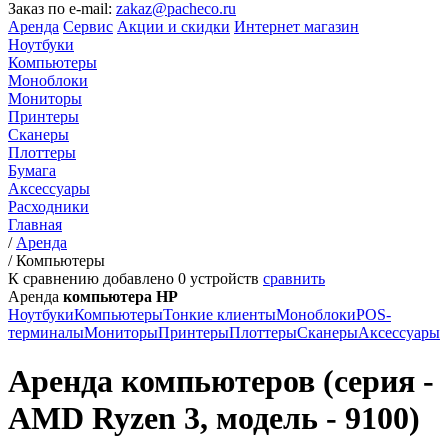
Заказ по e-mail:
zakaz@pacheco.ru
Аренда
Сервис
Акции и скидки
Интернет магазин
Ноутбуки
Компьютеры
Моноблоки
Мониторы
Принтеры
Сканеры
Плоттеры
Бумага
Аксессуары
Расходники
Главная
/
Аренда
/
Компьютеры
К сравнению добавлено
0
устройств
сравнить
Аренда
компьютера HP
Ноутбуки
Компьютеры
Тонкие клиенты
Моноблоки
POS-
терминалы
Мониторы
Принтеры
Плоттеры
Сканеры
Аксессуары
Аренда компьютеров (серия -
AMD Ryzen 3, модель - 9100)