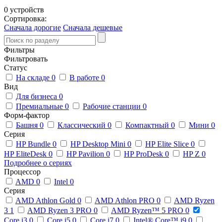
0 устройств
Сортировка:
Сначала дорогие
Сначала дешевые
Фильтры
Фильтровать
Статус
На складе
0
В работе
0
Вид
Для бизнеса
0
Премиальные
0
Рабочие станции
0
Форм-фактор
Башня
0
Классический
0
Компактный
0
Мини
0
Серия
HP Bundle
0
HP Desktop Mini
0
HP Elite Slice
0
HP EliteDesk
0
HP Pavilion
0
HP ProDesk
0
HP Z
0
Подробнее о сериях
Процессор
AMD
0
Intel
0
Серия
AMD Athlon Gold
0
AMD Athlon PRO
0
AMD Ryzen
3
1
AMD Ryzen 3 PRO
0
AMD Ryzen™ 5 PRO
0
Core i3
0
Core i5
0
Core i7
0
Intel® Core™ i9
0