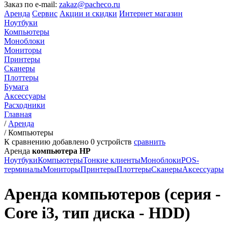
Заказ по e-mail:
zakaz@pacheco.ru
Аренда
Сервис
Акции и скидки
Интернет магазин
Ноутбуки
Компьютеры
Моноблоки
Мониторы
Принтеры
Сканеры
Плоттеры
Бумага
Аксессуары
Расходники
Главная
/
Аренда
/
Компьютеры
К сравнению добавлено
0
устройств
сравнить
Аренда
компьютера HP
Ноутбуки
Компьютеры
Тонкие клиенты
Моноблоки
POS-
терминалы
Мониторы
Принтеры
Плоттеры
Сканеры
Аксессуары
Аренда компьютеров (серия -
Core i3, тип диска - HDD)