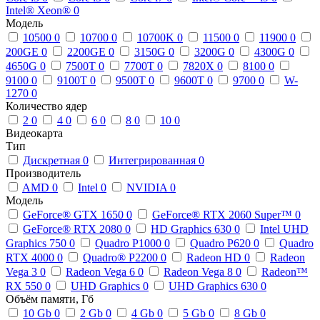
Intel® Xeon®
0
Модель
10500
0
10700
0
10700K
0
11500
0
11900
0
200GE
0
2200GE
0
3150G
0
3200G
0
4300G
0
4650G
0
7500T
0
7700T
0
7820X
0
8100
0
9100
0
9100T
0
9500T
0
9600T
0
9700
0
W-
1270
0
Количество ядер
2
0
4
0
6
0
8
0
10
0
Видеокарта
Тип
Дискретная
0
Интегрированная
0
Производитель
AMD
0
Intel
0
NVIDIA
0
Модель
GeForce® GTX 1650
0
GeForce® RTX 2060 Super™
0
GeForce® RTX 2080
0
HD Graphics 630
0
Intel UHD
Graphics 750
0
Quadro P1000
0
Quadro P620
0
Quadro
RTX 4000
0
Quadro® P2200
0
Radeon HD
0
Radeon
Vega 3
0
Radeon Vega 6
0
Radeon Vega 8
0
Radeon™
RX 550
0
UHD Graphics
0
UHD Graphics 630
0
Объём памяти, Гб
10 Gb
0
2 Gb
0
4 Gb
0
5 Gb
0
8 Gb
0