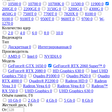
10500
0
10700
0
10700K
0
11500
0
11900
0
200GE
0
2200GE
0
3150G
0
3200G
0
4300G
0
4650G
0
7500T
0
7700T
0
7820X
0
8100
0
9100
0
9100T
0
9500T
0
9600T
0
9700
0
W-
1270
0
Количество ядер
2
0
4
0
6
0
8
0
10
0
Видеокарта
Тип
Дискретная
0
Интегрированная
0
Производитель
AMD
0
Intel
0
NVIDIA
0
Модель
GeForce® GTX 1650
0
GeForce® RTX 2060 Super™
0
GeForce® RTX 2080
0
HD Graphics 630
0
Intel UHD
Graphics 750
0
Quadro P1000
0
Quadro P620
0
Quadro
RTX 4000
0
Quadro® P2200
0
Radeon HD
0
Radeon
Vega 3
0
Radeon Vega 6
0
Radeon Vega 8
0
Radeon™
RX 550
0
UHD Graphics
0
UHD Graphics 630
0
Объём памяти, Гб
10 Gb
0
2 Gb
0
4 Gb
0
5 Gb
0
8 Gb
0
Жесткий диск, Гб
От