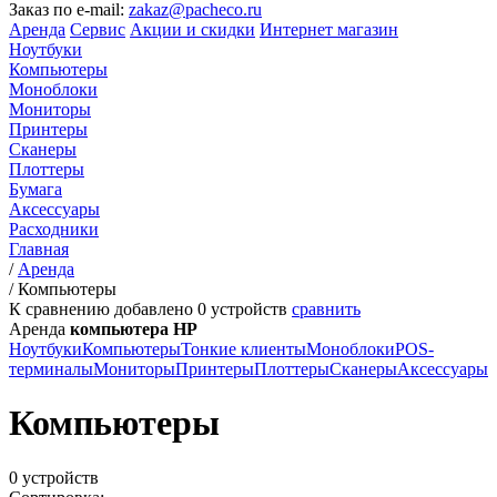
Заказ по e-mail:
zakaz@pacheco.ru
Аренда
Сервис
Акции и скидки
Интернет магазин
Ноутбуки
Компьютеры
Моноблоки
Мониторы
Принтеры
Сканеры
Плоттеры
Бумага
Аксессуары
Расходники
Главная
/
Аренда
/
Компьютеры
К сравнению добавлено
0
устройств
сравнить
Аренда
компьютера HP
Ноутбуки
Компьютеры
Тонкие клиенты
Моноблоки
POS-
терминалы
Мониторы
Принтеры
Плоттеры
Сканеры
Аксессуары
Компьютеры
0 устройств