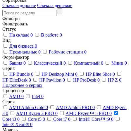
Сортировка:
Сначала дорогие
Сначала дешевые
Фильтры
Фильтровать
Статус
На складе
0
В работе
0
Вид
Для бизнеса
0
Премиальные
0
Рабочие станции
0
Форм-фактор
Башня
0
Классический
0
Компактный
0
Мини
0
Серия
HP Bundle
0
HP Desktop Mini
0
HP Elite Slice
0
HP EliteDesk
0
HP Pavilion
0
HP ProDesk
0
HP Z
0
Подробнее о сериях
Процессор
AMD
0
Intel
0
Серия
AMD Athlon Gold
0
AMD Athlon PRO
0
AMD Ryzen
3
0
AMD Ryzen 3 PRO
0
AMD Ryzen™ 5 PRO
0
Core i3
0
Core i5
0
Core i7
0
Intel® Core™ i9
0
Intel® Xeon®
0
Модель