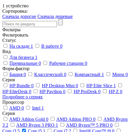
1 устройство
Сортировка:
Сначала дорогие
Сначала дешевые
Фильтры
Фильтровать
Статус
На складе
1
В работе
0
Вид
Для бизнеса
1
Премиальные
0
Рабочие станции
0
Форм-фактор
Башня
0
Классический
0
Компактный
1
Мини
0
Серия
HP Bundle
0
HP Desktop Mini
0
HP Elite Slice
1
HP EliteDesk
0
HP Pavilion
0
HP ProDesk
0
HP Z
0
Подробнее о сериях
Процессор
AMD
0
Intel
1
Серия
AMD Athlon Gold
0
AMD Athlon PRO
0
AMD Ryzen
3
2
AMD Ryzen 3 PRO
1
AMD Ryzen™ 5 PRO
0
Core i3
5
Core i5
1
Core i7
2
Intel® Core™ i9
0