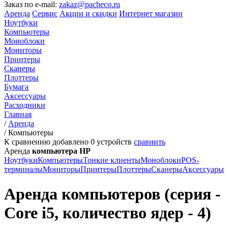
Заказ по e-mail:
zakaz@pacheco.ru
Аренда
Сервис
Акции и скидки
Интернет магазин
Ноутбуки
Компьютеры
Моноблоки
Мониторы
Принтеры
Сканеры
Плоттеры
Бумага
Аксессуары
Расходники
Главная
/
Аренда
/
Компьютеры
К сравнению добавлено
0
устройств
сравнить
Аренда
компьютера HP
Ноутбуки
Компьютеры
Тонкие клиенты
Моноблоки
POS-
терминалы
Мониторы
Принтеры
Плоттеры
Сканеры
Аксессуары
Аренда компьютеров (серия -
Core i5, количество ядер - 4)