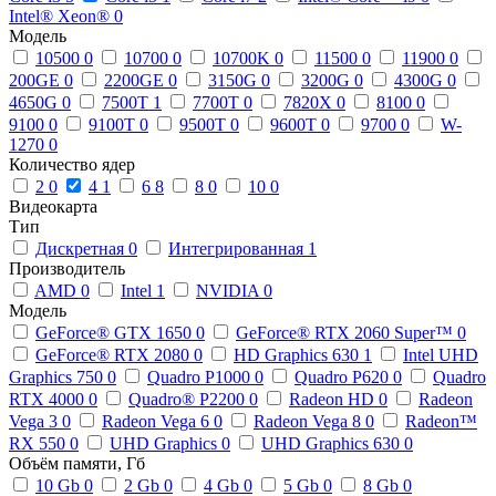
Intel® Xeon®
0
Модель
10500
0
10700
0
10700K
0
11500
0
11900
0
200GE
0
2200GE
0
3150G
0
3200G
0
4300G
0
4650G
0
7500T
1
7700T
0
7820X
0
8100
0
9100
0
9100T
0
9500T
0
9600T
0
9700
0
W-
1270
0
Количество ядер
2
0
4
1
6
8
8
0
10
0
Видеокарта
Тип
Дискретная
0
Интегрированная
1
Производитель
AMD
0
Intel
1
NVIDIA
0
Модель
GeForce® GTX 1650
0
GeForce® RTX 2060 Super™
0
GeForce® RTX 2080
0
HD Graphics 630
1
Intel UHD
Graphics 750
0
Quadro P1000
0
Quadro P620
0
Quadro
RTX 4000
0
Quadro® P2200
0
Radeon HD
0
Radeon
Vega 3
0
Radeon Vega 6
0
Radeon Vega 8
0
Radeon™
RX 550
0
UHD Graphics
0
UHD Graphics 630
0
Объём памяти, Гб
10 Gb
0
2 Gb
0
4 Gb
0
5 Gb
0
8 Gb
0