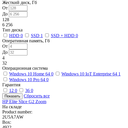
Жесткий диск, Гб
От
До
128
6 256
Тип диска
HDD
0
SSD
1
SSD + HDD
0
Оперативная память, Гб
От
До
4
32
Операционная система
Windows 10 Home 64
0
Windows 10 IoT Enterprise 64
1
Windows 10 Pro 64
0
Гарантия
12
0
36
0
Сбросить все
HP Elite Slice G2 Zoom
На складе
Product number:
2U5A7AW
Box:
4922