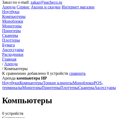
Заказ по e-mail:
zakaz@pacheco.ru
Аренда
Сервис
Акции и скидки
Интернет магазин
Ноутбуки
Компьютеры
Моноблоки
Мониторы
Принтеры
Сканеры
Плоттеры
Бумага
Аксессуары
Расходники
Главная
/
Аренда
/
Компьютеры
К сравнению добавлено
0
устройств
сравнить
Аренда
компьютера HP
Ноутбуки
Компьютеры
Тонкие клиенты
Моноблоки
POS-
терминалы
Мониторы
Принтеры
Плоттеры
Сканеры
Аксессуары
Компьютеры
0 устройств