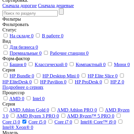
Сортировка:
Сначала дорогие
Сначала дешевые
Фильтры
Фильтровать
Статус
На складе
0
В работе
0
Вид
Для бизнеса
0
Премиальные
0
Рабочие станции
0
Форм-фактор
Башня
0
Классический
0
Компактный
0
Мини
0
Серия
HP Bundle
0
HP Desktop Mini
0
HP Elite Slice
0
HP EliteDesk
0
HP Pavilion
0
HP ProDesk
0
HP Z
0
Подробнее о сериях
Процессор
AMD
0
Intel
0
Серия
AMD Athlon Gold
0
AMD Athlon PRO
0
AMD Ryzen
3
0
AMD Ryzen 3 PRO
0
AMD Ryzen™ 5 PRO
0
Core i3
0
Core i5
0
Core i7
0
Intel® Core™ i9
0
Intel® Xeon®
0
Модель