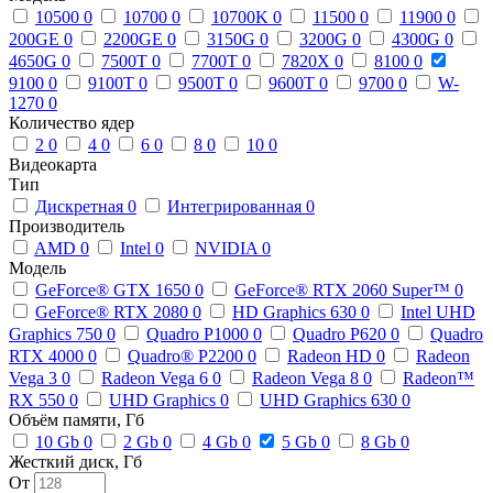
10500
0
10700
0
10700K
0
11500
0
11900
0
200GE
0
2200GE
0
3150G
0
3200G
0
4300G
0
4650G
0
7500T
0
7700T
0
7820X
0
8100
0
9100
0
9100T
0
9500T
0
9600T
0
9700
0
W-
1270
0
Количество ядер
2
0
4
0
6
0
8
0
10
0
Видеокарта
Тип
Дискретная
0
Интегрированная
0
Производитель
AMD
0
Intel
0
NVIDIA
0
Модель
GeForce® GTX 1650
0
GeForce® RTX 2060 Super™
0
GeForce® RTX 2080
0
HD Graphics 630
0
Intel UHD
Graphics 750
0
Quadro P1000
0
Quadro P620
0
Quadro
RTX 4000
0
Quadro® P2200
0
Radeon HD
0
Radeon
Vega 3
0
Radeon Vega 6
0
Radeon Vega 8
0
Radeon™
RX 550
0
UHD Graphics
0
UHD Graphics 630
0
Объём памяти, Гб
10 Gb
0
2 Gb
0
4 Gb
0
5 Gb
0
8 Gb
0
Жесткий диск, Гб
От