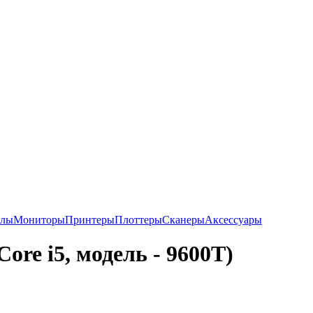
алы
Мониторы
Принтеры
Плоттеры
Сканеры
Аксессуары
ore i5, модель - 9600T)