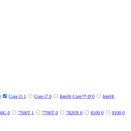
0
Core i5
1
Core i7
0
Intel® Core™ i9
0
Intel®
50G
0
7500T
1
7700T
0
7820X
0
8100
0
9100
0