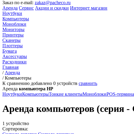
Заказ по e-mail:
zakaz@pacheco.ru
Аренда
Сервис
Акции и скидки
Интернет магазин
Ноутбуки
Компьютеры
Моноблоки
Мониторы
Принтеры
Сканеры
Плоттеры
Бумага
Аксессуары
Расходники
Главная
/
Аренда
/
Компьютеры
К сравнению добавлено
0
устройств
сравнить
Аренда
компьютера HP
Ноутбуки
Компьютеры
Тонкие клиенты
Моноблоки
POS-термин
Аренда компьютеров (серия - C
1 устройство
Сортировка: