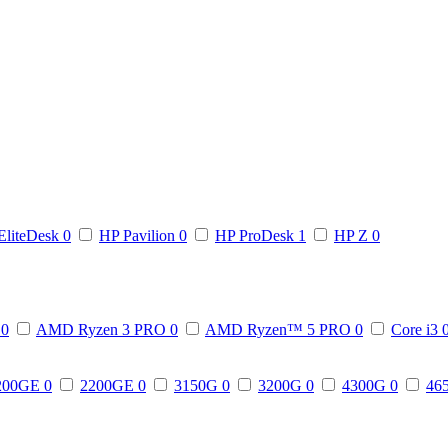
EliteDesk
0
HP Pavilion
0
HP ProDesk
1
HP Z
0
3
0
AMD Ryzen 3 PRO
0
AMD Ryzen™ 5 PRO
0
Core i3
200GE
0
2200GE
0
3150G
0
3200G
0
4300G
0
46