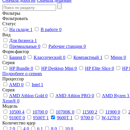
Сначала дорогие
Сначала дешевые
Фильтры
Фильтровать
Статус
На складе
1
В работе
0
Вид
Для бизнеса
1
Премиальные
0
Рабочие станции
0
Форм-фактор
Башня
0
Классический
0
Компактный
1
Мини
0
Серия
HP Bundle
0
HP Desktop Mini
0
HP Elite Slice
0
HP 
Подробнее о сериях
Процессор
AMD
0
Intel
1
Серия
AMD Athlon Gold
0
AMD Athlon PRO
0
AMD Ryzen 
Xeon®
0
Модель
10500
4
10700
0
10700K
0
11500
2
11900
0
9100T
0
9500T
1
9600T
1
9700
0
W-1270
0
Количество ядер
2
0
4
0
6
1
8
0
10
0