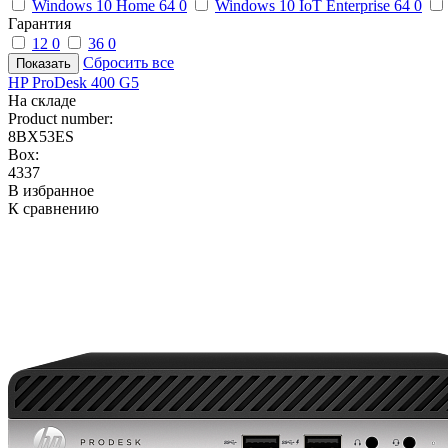
Windows 10 Home 64
0
Windows 10 IoT Enterprise 64
0
Гарантия
12
0
36
0
Сбросить все
HP ProDesk 400 G5
На складе
Product number:
8BX53ES
Box:
4337
В избранное
К сравнению