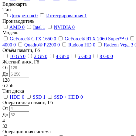
Видеокарта
Тип
Дискретная
0
Интегрированная
1
Производитель
AMD
0
Intel
1
NVIDIA
0
Модель
GeForce® GTX 1650
0
GeForce® RTX 2060 Super™
0
4000
0
Quadro® P2200
0
Radeon HD
0
Radeon Vega 3
Объём памяти, Гб
10 Gb
0
2 Gb
0
4 Gb
0
5 Gb
0
8 Gb
0
Жесткий диск, Гб
От
До
128
6 256
Тип диска
HDD
0
SSD
1
SSD + HDD
0
Оперативная память, Гб
От
До
4
32
Операционная система