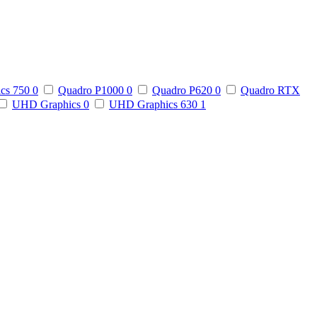
ics 750
0
Quadro P1000
0
Quadro P620
0
Quadro RTX
UHD Graphics
0
UHD Graphics 630
1