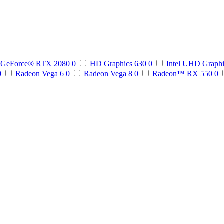
GeForce® RTX 2080
0
HD Graphics 630
0
Intel UHD Graph
0
Radeon Vega 6
0
Radeon Vega 8
0
Radeon™ RX 550
0