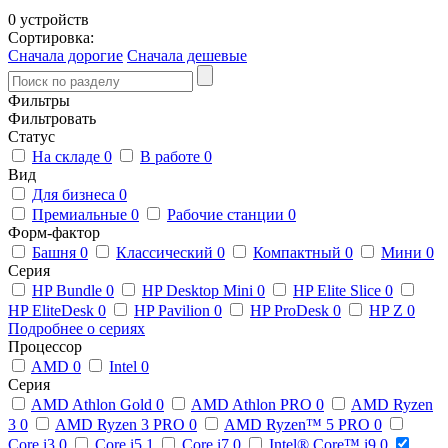
0 устройств
Сортировка:
Сначала дорогие
Сначала дешевые
Фильтры
Фильтровать
Статус
На складе
0
В работе
0
Вид
Для бизнеса
0
Премиальные
0
Рабочие станции
0
Форм-фактор
Башня
0
Классический
0
Компактный
0
Мини
0
Серия
HP Bundle
0
HP Desktop Mini
0
HP Elite Slice
0
HP EliteDesk
0
HP Pavilion
0
HP ProDesk
0
HP Z
0
Подробнее о сериях
Процессор
AMD
0
Intel
0
Серия
AMD Athlon Gold
0
AMD Athlon PRO
0
AMD Ryzen
3
0
AMD Ryzen 3 PRO
0
AMD Ryzen™ 5 PRO
0
Core i3
0
Core i5
1
Core i7
0
Intel® Core™ i9
0