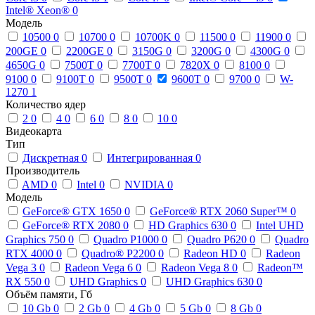
Intel® Xeon®
0
Модель
10500
0
10700
0
10700K
0
11500
0
11900
0
200GE
0
2200GE
0
3150G
0
3200G
0
4300G
0
4650G
0
7500T
0
7700T
0
7820X
0
8100
0
9100
0
9100T
0
9500T
0
9600T
0
9700
0
W-
1270
1
Количество ядер
2
0
4
0
6
0
8
0
10
0
Видеокарта
Тип
Дискретная
0
Интегрированная
0
Производитель
AMD
0
Intel
0
NVIDIA
0
Модель
GeForce® GTX 1650
0
GeForce® RTX 2060 Super™
0
GeForce® RTX 2080
0
HD Graphics 630
0
Intel UHD
Graphics 750
0
Quadro P1000
0
Quadro P620
0
Quadro
RTX 4000
0
Quadro® P2200
0
Radeon HD
0
Radeon
Vega 3
0
Radeon Vega 6
0
Radeon Vega 8
0
Radeon™
RX 550
0
UHD Graphics
0
UHD Graphics 630
0
Объём памяти, Гб
10 Gb
0
2 Gb
0
4 Gb
0
5 Gb
0
8 Gb
0