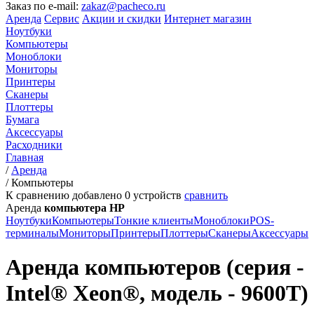
Заказ по e-mail:
zakaz@pacheco.ru
Аренда
Сервис
Акции и скидки
Интернет магазин
Ноутбуки
Компьютеры
Моноблоки
Мониторы
Принтеры
Сканеры
Плоттеры
Бумага
Аксессуары
Расходники
Главная
/
Аренда
/
Компьютеры
К сравнению добавлено
0
устройств
сравнить
Аренда
компьютера HP
Ноутбуки
Компьютеры
Тонкие клиенты
Моноблоки
POS-
терминалы
Мониторы
Принтеры
Плоттеры
Сканеры
Аксессуары
Аренда компьютеров (серия -
Intel® Xeon®, модель - 9600T)