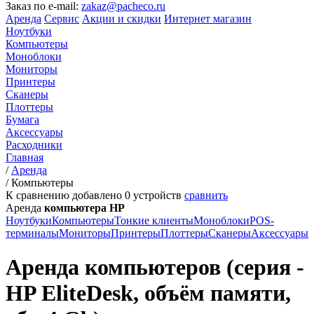
Заказ по e-mail:
zakaz@pacheco.ru
Аренда
Сервис
Акции и скидки
Интернет магазин
Ноутбуки
Компьютеры
Моноблоки
Мониторы
Принтеры
Сканеры
Плоттеры
Бумага
Аксессуары
Расходники
Главная
/
Аренда
/
Компьютеры
К сравнению добавлено
0
устройств
сравнить
Аренда
компьютера HP
Ноутбуки
Компьютеры
Тонкие клиенты
Моноблоки
POS-
терминалы
Мониторы
Принтеры
Плоттеры
Сканеры
Аксессуары
Аренда компьютеров (серия -
HP EliteDesk, объём памяти,