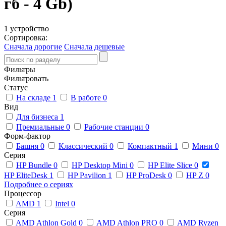
гб - 4 Gb)
1 устройство
Сортировка:
Сначала дорогие
Сначала дешевые
Фильтры
Фильтровать
Статус
На складе
1
В работе
0
Вид
Для бизнеса
1
Премиальные
0
Рабочие станции
0
Форм-фактор
Башня
0
Классический
0
Компактный
1
Мини
0
Серия
HP Bundle
0
HP Desktop Mini
0
HP Elite Slice
0
HP EliteDesk
1
HP Pavilion
1
HP ProDesk
0
HP Z
0
Подробнее о сериях
Процессор
AMD
1
Intel
0
Серия
AMD Athlon Gold
0
AMD Athlon PRO
0
AMD Ryzen