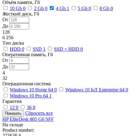
Объём памяти, Гб
10 Gb
0
2 Gb
0
4 Gb
1
5 Gb
0
8 Gb
0
Жесткий диск, Гб
От
До
128
6 256
Тип диска
HDD
0
SSD
1
SSD + HDD
0
Оперативная память, Гб
От
До
4
32
Операционная система
Windows 10 Home 64
0
Windows 10 IoT Enterprise 64
0
Windows 10 Pro 64
1
Гарантия
12
0
36
0
Сбросить все
HP EliteDesk 805 G6 SFF
На складе
Product number:
273F3EA