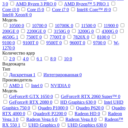
3
0
AMD Ryzen 3 PRO
0
AMD Ryzen™ 5 PRO
1
Core i3
0
Core i5
0
Core i7
0
Intel® Core™ i9
0
Intel® Xeon®
0
Модель
10500
0
10700
0
10700K
0
11500
0
11900
0
200GE
0
2200GE
0
3150G
0
3200G
0
4300G
0
4650G
1
7500T
0
7700T
0
7820X
0
8100
0
9100
0
9100T
0
9500T
0
9600T
0
9700
0
W-
1270
0
Количество ядер
2
0
4
0
6
1
8
0
10
0
Видеокарта
Тип
Дискретная
1
Интегрированная
0
Производитель
AMD
1
Intel
0
NVIDIA
0
Модель
GeForce® GTX 1650
0
GeForce® RTX 2060 Super™
0
GeForce® RTX 2080
0
HD Graphics 630
0
Intel UHD
Graphics 750
0
Quadro P1000
0
Quadro P620
0
Quadro
RTX 4000
0
Quadro® P2200
0
Radeon HD
0
Radeon
Vega 3
0
Radeon Vega 6
0
Radeon Vega 8
0
Radeon™
RX 550
1
UHD Graphics
0
UHD Graphics 630
0