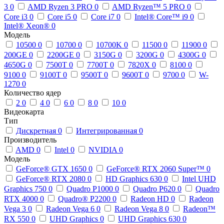
3
0
AMD Ryzen 3 PRO
0
AMD Ryzen™ 5 PRO
0
Core i3
0
Core i5
0
Core i7
0
Intel® Core™ i9
0
Intel® Xeon®
0
Модель
10500
0
10700
0
10700K
0
11500
0
11900
0
200GE
0
2200GE
0
3150G
0
3200G
0
4300G
0
4650G
0
7500T
0
7700T
0
7820X
0
8100
0
9100
0
9100T
0
9500T
0
9600T
0
9700
0
W-
1270
0
Количество ядер
2
0
4
0
6
0
8
0
10
0
Видеокарта
Тип
Дискретная
0
Интегрированная
0
Производитель
AMD
0
Intel
0
NVIDIA
0
Модель
GeForce® GTX 1650
0
GeForce® RTX 2060 Super™
0
GeForce® RTX 2080
0
HD Graphics 630
0
Intel UHD
Graphics 750
0
Quadro P1000
0
Quadro P620
0
Quadro
RTX 4000
0
Quadro® P2200
0
Radeon HD
0
Radeon
Vega 3
0
Radeon Vega 6
0
Radeon Vega 8
0
Radeon™
RX 550
0
UHD Graphics
0
UHD Graphics 630
0