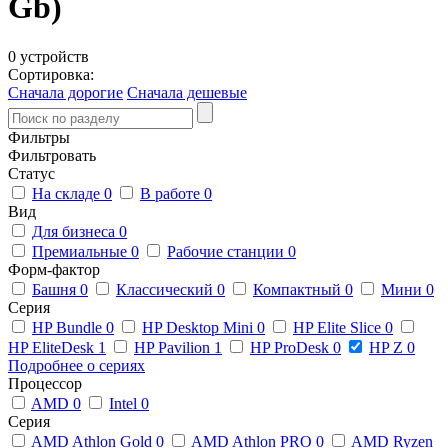
Gb)
0 устройств
Сортировка:
Сначала дорогие
Сначала дешевые
Фильтры
Фильтровать
Статус
На складе
0
В работе
0
Вид
Для бизнеса
0
Премиальные
0
Рабочие станции
0
Форм-фактор
Башня
0
Классический
0
Компактный
0
Мини
0
Серия
HP Bundle
0
HP Desktop Mini
0
HP Elite Slice
0
HP EliteDesk
1
HP Pavilion
1
HP ProDesk
0
HP Z
0
Подробнее о сериях
Процессор
AMD
0
Intel
0
Серия
AMD Athlon Gold
0
AMD Athlon PRO
0
AMD Ryzen