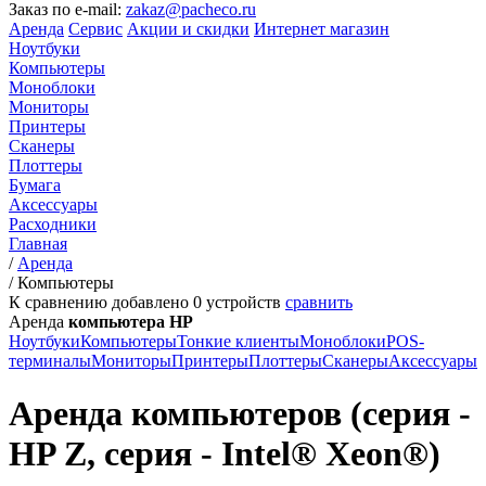
Заказ по e-mail:
zakaz@pacheco.ru
Аренда
Сервис
Акции и скидки
Интернет магазин
Ноутбуки
Компьютеры
Моноблоки
Мониторы
Принтеры
Сканеры
Плоттеры
Бумага
Аксессуары
Расходники
Главная
/
Аренда
/
Компьютеры
К сравнению добавлено
0
устройств
сравнить
Аренда
компьютера HP
Ноутбуки
Компьютеры
Тонкие клиенты
Моноблоки
POS-
терминалы
Мониторы
Принтеры
Плоттеры
Сканеры
Аксессуары
Аренда компьютеров (серия -
HP Z, серия - Intel® Xeon®)