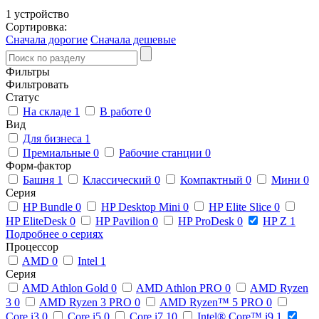
1 устройство
Сортировка:
Сначала дорогие
Сначала дешевые
Фильтры
Фильтровать
Статус
На складе
1
В работе
0
Вид
Для бизнеса
1
Премиальные
0
Рабочие станции
0
Форм-фактор
Башня
1
Классический
0
Компактный
0
Мини
0
Серия
HP Bundle
0
HP Desktop Mini
0
HP Elite Slice
0
HP EliteDesk
0
HP Pavilion
0
HP ProDesk
0
HP Z
1
Подробнее о сериях
Процессор
AMD
0
Intel
1
Серия
AMD Athlon Gold
0
AMD Athlon PRO
0
AMD Ryzen
3
0
AMD Ryzen 3 PRO
0
AMD Ryzen™ 5 PRO
0
Core i3
0
Core i5
0
Core i7
10
Intel® Core™ i9
1