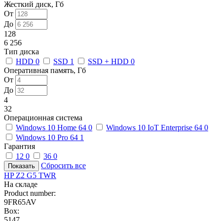
Жесткий диск, Гб
От
До
128
6 256
Тип диска
HDD
0
SSD
1
SSD + HDD
0
Оперативная память, Гб
От
До
4
32
Операционная система
Windows 10 Home 64
0
Windows 10 IoT Enterprise 64
0
Windows 10 Pro 64
1
Гарантия
12
0
36
0
Сбросить все
HP Z2 G5 TWR
На складе
Product number:
9FR65AV
Box:
5147