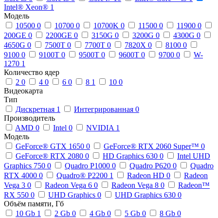
Intel® Xeon®
1
Модель
10500
0
10700
0
10700K
0
11500
0
11900
0
200GE
0
2200GE
0
3150G
0
3200G
0
4300G
0
4650G
0
7500T
0
7700T
0
7820X
0
8100
0
9100
0
9100T
0
9500T
0
9600T
0
9700
0
W-
1270
1
Количество ядер
2
0
4
0
6
0
8
1
10
0
Видеокарта
Тип
Дискретная
1
Интегрированная
0
Производитель
AMD
0
Intel
0
NVIDIA
1
Модель
GeForce® GTX 1650
0
GeForce® RTX 2060 Super™
0
GeForce® RTX 2080
0
HD Graphics 630
0
Intel UHD
Graphics 750
0
Quadro P1000
0
Quadro P620
0
Quadro
RTX 4000
0
Quadro® P2200
1
Radeon HD
0
Radeon
Vega 3
0
Radeon Vega 6
0
Radeon Vega 8
0
Radeon™
RX 550
0
UHD Graphics
0
UHD Graphics 630
0
Объём памяти, Гб
10 Gb
1
2 Gb
0
4 Gb
0
5 Gb
0
8 Gb
0