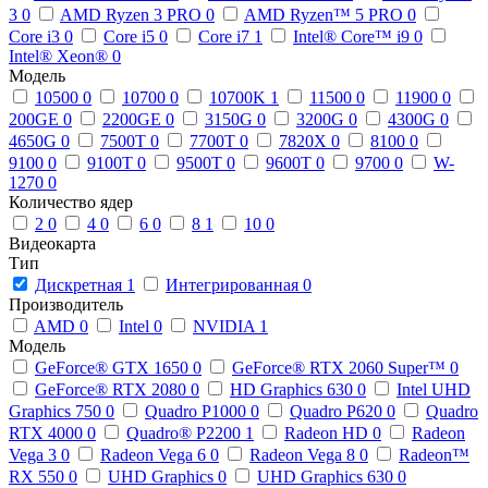
3
0
AMD Ryzen 3 PRO
0
AMD Ryzen™ 5 PRO
0
Core i3
0
Core i5
0
Core i7
1
Intel® Core™ i9
0
Intel® Xeon®
0
Модель
10500
0
10700
0
10700K
1
11500
0
11900
0
200GE
0
2200GE
0
3150G
0
3200G
0
4300G
0
4650G
0
7500T
0
7700T
0
7820X
0
8100
0
9100
0
9100T
0
9500T
0
9600T
0
9700
0
W-
1270
0
Количество ядер
2
0
4
0
6
0
8
1
10
0
Видеокарта
Тип
Дискретная
1
Интегрированная
0
Производитель
AMD
0
Intel
0
NVIDIA
1
Модель
GeForce® GTX 1650
0
GeForce® RTX 2060 Super™
0
GeForce® RTX 2080
0
HD Graphics 630
0
Intel UHD
Graphics 750
0
Quadro P1000
0
Quadro P620
0
Quadro
RTX 4000
0
Quadro® P2200
1
Radeon HD
0
Radeon
Vega 3
0
Radeon Vega 6
0
Radeon Vega 8
0
Radeon™
RX 550
0
UHD Graphics
0
UHD Graphics 630
0