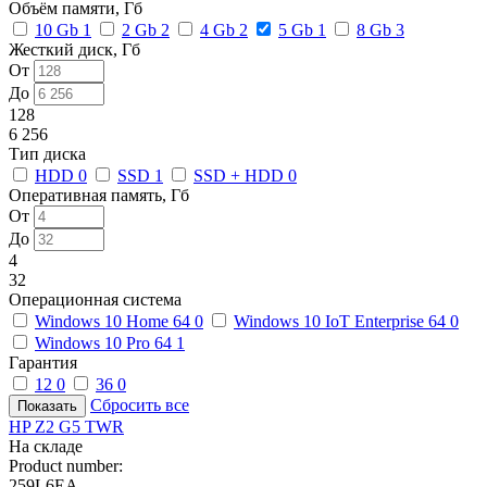
Объём памяти, Гб
10 Gb
1
2 Gb
2
4 Gb
2
5 Gb
1
8 Gb
3
Жесткий диск, Гб
От
До
128
6 256
Тип диска
HDD
0
SSD
1
SSD + HDD
0
Оперативная память, Гб
От
До
4
32
Операционная система
Windows 10 Home 64
0
Windows 10 IoT Enterprise 64
0
Windows 10 Pro 64
1
Гарантия
12
0
36
0
Сбросить все
HP Z2 G5 TWR
На складе
Product number:
259L6EA