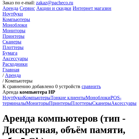
Заказ по e-mail:
zakaz@pacheco.ru
Аренда
Сервис
Акции и скидки
Интернет магазин
Ноутбуки
Компьютеры
Моноблоки
Мониторы
Принтеры
Сканеры
Плоттеры
Бумага
Аксессуары
Расходники
Главная
/
Аренда
/
Компьютеры
К сравнению добавлено
0
устройств
сравнить
Аренда
компьютера HP
Ноутбуки
Компьютеры
Тонкие клиенты
Моноблоки
POS-
терминалы
Мониторы
Принтеры
Плоттеры
Сканеры
Аксессуары
Аренда компьютеров (тип -
Дискретная, объём памяти,