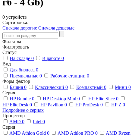
гб - 4 Gb)
0 устройств
Сортировка:
Сначала дорогие
Сначала дешевые
Фильтры
Фильтровать
Статус
На складе
0
В работе
0
Вид
Для бизнеса
0
Премиальные
0
Рабочие станции
0
Форм-фактор
Башня
0
Классический
0
Компактный
0
Мини
0
Серия
HP Bundle
0
HP Desktop Mini
0
HP Elite Slice
0
HP EliteDesk
0
HP Pavilion
0
HP ProDesk
0
HP Z
0
Подробнее о сериях
Процессор
AMD
0
Intel
0
Серия
AMD Athlon Gold
0
AMD Athlon PRO
0
AMD Ryzen