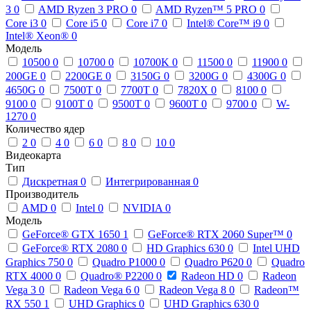
3
0
AMD Ryzen 3 PRO
0
AMD Ryzen™ 5 PRO
0
Core i3
0
Core i5
0
Core i7
0
Intel® Core™ i9
0
Intel® Xeon®
0
Модель
10500
0
10700
0
10700K
0
11500
0
11900
0
200GE
0
2200GE
0
3150G
0
3200G
0
4300G
0
4650G
0
7500T
0
7700T
0
7820X
0
8100
0
9100
0
9100T
0
9500T
0
9600T
0
9700
0
W-
1270
0
Количество ядер
2
0
4
0
6
0
8
0
10
0
Видеокарта
Тип
Дискретная
0
Интегрированная
0
Производитель
AMD
0
Intel
0
NVIDIA
0
Модель
GeForce® GTX 1650
1
GeForce® RTX 2060 Super™
0
GeForce® RTX 2080
0
HD Graphics 630
0
Intel UHD
Graphics 750
0
Quadro P1000
0
Quadro P620
0
Quadro
RTX 4000
0
Quadro® P2200
0
Radeon HD
0
Radeon
Vega 3
0
Radeon Vega 6
0
Radeon Vega 8
0
Radeon™
RX 550
1
UHD Graphics
0
UHD Graphics 630
0