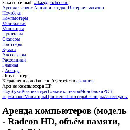
Заказ по e-mail:
zakaz@pacheco.ru
Аренда
Сервис
Акции и скидки
Интернет магазин
Ноутбуки
Компьютеры
Моноблоки
Мониторы
Принтеры
Сканеры
Плоттеры
Бумага
Аксессуары
Расходники
Главная
/
Аренда
/
Компьютеры
К сравнению добавлено
0
устройств
сравнить
Аренда
компьютера HP
Ноутбуки
Компьютеры
Тонкие клиенты
Моноблоки
POS-
терминалы
Мониторы
Принтеры
Плоттеры
Сканеры
Аксессуары
Аренда компьютеров (модель
- Radeon HD, объём памяти,