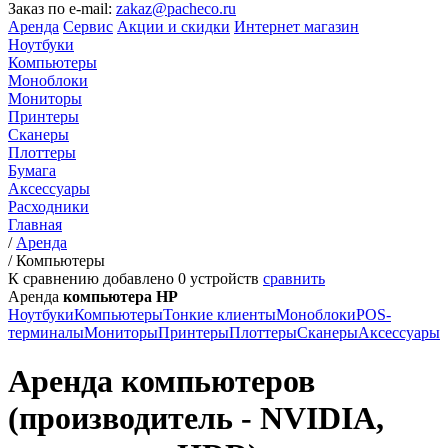
Заказ по e-mail:
zakaz@pacheco.ru
Аренда
Сервис
Акции и скидки
Интернет магазин
Ноутбуки
Компьютеры
Моноблоки
Мониторы
Принтеры
Сканеры
Плоттеры
Бумага
Аксессуары
Расходники
Главная
/
Аренда
/
Компьютеры
К сравнению добавлено
0
устройств
сравнить
Аренда
компьютера HP
Ноутбуки
Компьютеры
Тонкие клиенты
Моноблоки
POS-
терминалы
Мониторы
Принтеры
Плоттеры
Сканеры
Аксессуары
Аренда компьютеров
(производитель - NVIDIA,