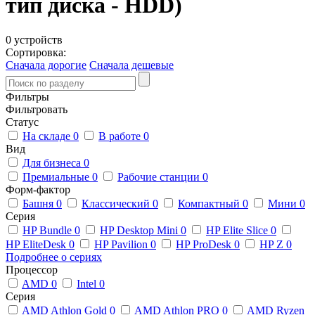
тип диска - HDD)
0 устройств
Сортировка:
Сначала дорогие
Сначала дешевые
Фильтры
Фильтровать
Статус
На складе
0
В работе
0
Вид
Для бизнеса
0
Премиальные
0
Рабочие станции
0
Форм-фактор
Башня
0
Классический
0
Компактный
0
Мини
0
Серия
HP Bundle
0
HP Desktop Mini
0
HP Elite Slice
0
HP EliteDesk
0
HP Pavilion
0
HP ProDesk
0
HP Z
0
Подробнее о сериях
Процессор
AMD
0
Intel
0
Серия
AMD Athlon Gold
0
AMD Athlon PRO
0
AMD Ryzen