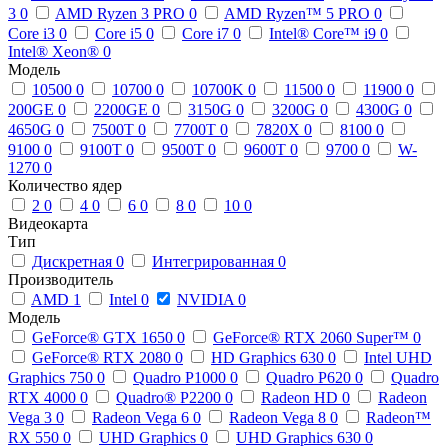
3
0
AMD Ryzen 3 PRO
0
AMD Ryzen™ 5 PRO
0
Core i3
0
Core i5
0
Core i7
0
Intel® Core™ i9
0
Intel® Xeon®
0
Модель
10500
0
10700
0
10700K
0
11500
0
11900
0
200GE
0
2200GE
0
3150G
0
3200G
0
4300G
0
4650G
0
7500T
0
7700T
0
7820X
0
8100
0
9100
0
9100T
0
9500T
0
9600T
0
9700
0
W-
1270
0
Количество ядер
2
0
4
0
6
0
8
0
10
0
Видеокарта
Тип
Дискретная
0
Интегрированная
0
Производитель
AMD
1
Intel
0
NVIDIA
0
Модель
GeForce® GTX 1650
0
GeForce® RTX 2060 Super™
0
GeForce® RTX 2080
0
HD Graphics 630
0
Intel UHD
Graphics 750
0
Quadro P1000
0
Quadro P620
0
Quadro
RTX 4000
0
Quadro® P2200
0
Radeon HD
0
Radeon
Vega 3
0
Radeon Vega 6
0
Radeon Vega 8
0
Radeon™
RX 550
0
UHD Graphics
0
UHD Graphics 630
0