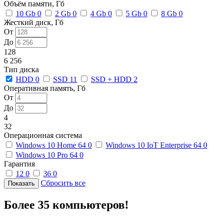
Объём памяти, Гб
10 Gb
0
2 Gb
0
4 Gb
0
5 Gb
0
8 Gb
0
Жесткий диск, Гб
От
До
128
6 256
Тип диска
HDD
0
SSD
11
SSD + HDD
2
Оперативная память, Гб
От
До
4
32
Операционная система
Windows 10 Home 64
0
Windows 10 IoT Enterprise 64
0
Windows 10 Pro 64
0
Гарантия
12
0
36
0
Сбросить все
Более 35 компьютеров!