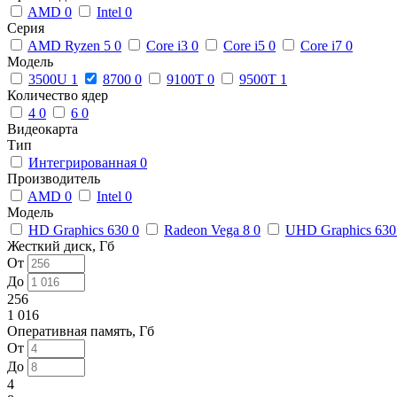
AMD
0
Intel
0
Серия
AMD Ryzen 5
0
Core i3
0
Core i5
0
Core i7
0
Модель
3500U
1
8700
0
9100T
0
9500T
1
Количество ядер
4
0
6
0
Видеокарта
Тип
Интегрированная
0
Производитель
AMD
0
Intel
0
Модель
HD Graphics 630
0
Radeon Vega 8
0
UHD Graphics 63
Жесткий диск, Гб
От
До
256
1 016
Оперативная память, Гб
От
До
4