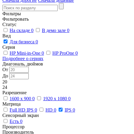
Сначала дорогие
Сначала дешевые
Фильтры
Фильтровать
Статус
На складе
0
В демо зале
0
Вид
Для бизнеса
0
Серия
HP Mini-in-One
0
HP ProOne
0
Подробнее о сериях
Диагональ, дюймов
От
До
20
24
Разрешение
1600 x 900
0
1920 x 1080
0
Матрица
Full HD IPS
0
HD
0
IPS
0
Сенсорный экран
Есть
0
Процессор
Производитель