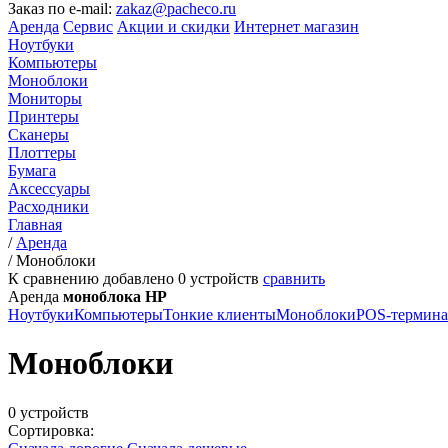
Заказ по e-mail:
zakaz@pacheco.ru
Аренда
Сервис
Акции и скидки
Интернет магазин
Ноутбуки
Компьютеры
Моноблоки
Мониторы
Принтеры
Сканеры
Плоттеры
Бумага
Аксессуары
Расходники
Главная
/
Аренда
/
Моноблоки
К сравнению добавлено
0
устройств
сравнить
Аренда
моноблока HP
Ноутбуки
Компьютеры
Тонкие клиенты
Моноблоки
POS-термин
Моноблоки
0 устройств
Сортировка: