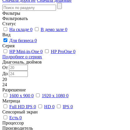
Сначала дорогие
Сначала дешевые
Фильтры
Фильтровать
Статус
На складе
0
В демо зале
0
Вид
Для бизнеса
0
Серия
HP Mini-in-One
0
HP ProOne
0
Подробнее о сериях
Диагональ, дюймов
От
До
20
24
Разрешение
1600 x 900
0
1920 x 1080
0
Матрица
Full HD IPS
0
HD
0
IPS
0
Сенсорный экран
Есть
0
Процессор
Производитель