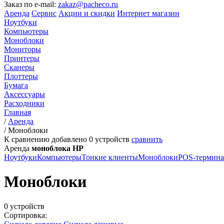
Заказ по e-mail:
zakaz@pacheco.ru
Аренда
Сервис
Акции и скидки
Интернет магазин
Ноутбуки
Компьютеры
Моноблоки
Мониторы
Принтеры
Сканеры
Плоттеры
Бумага
Аксессуары
Расходники
Главная
/
Аренда
/
Моноблоки
К сравнению добавлено
0
устройств
сравнить
Аренда
моноблока HP
Ноутбуки
Компьютеры
Тонкие клиенты
Моноблоки
POS-термин
Моноблоки
0 устройств
Сортировка: