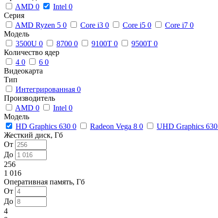
AMD
0
Intel
0
Серия
AMD Ryzen 5
0
Core i3
0
Core i5
0
Core i7
0
Модель
3500U
0
8700
0
9100T
0
9500T
0
Количество ядер
4
0
6
0
Видеокарта
Тип
Интегрированная
0
Производитель
AMD
0
Intel
0
Модель
HD Graphics 630
0
Radeon Vega 8
0
UHD Graphics 63
Жесткий диск, Гб
От
До
256
1 016
Оперативная память, Гб
От
До
4