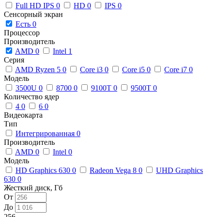
Full HD IPS
0
HD
0
IPS
0
Сенсорный экран
Есть
0
Процессор
Производитель
AMD
0
Intel
1
Серия
AMD Ryzen 5
0
Core i3
0
Core i5
0
Core i7
0
Модель
3500U
0
8700
0
9100T
0
9500T
0
Количество ядер
4
0
6
0
Видеокарта
Тип
Интегрированная
0
Производитель
AMD
0
Intel
0
Модель
HD Graphics 630
0
Radeon Vega 8
0
UHD Graphics
630
0
Жесткий диск, Гб
От
До
256