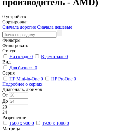
производитель - AMD)
0 устройств
Сортировка:
Сначала дорогие
Сначала дешевые
Фильтры
Фильтровать
Статус
На складе
0
В демо зале
0
Вид
Для бизнеса
0
Серия
HP Mini-in-One
0
HP ProOne
0
Подробнее о сериях
Диагональ, дюймов
От
До
20
24
Разрешение
1600 x 900
0
1920 x 1080
0
Матрица