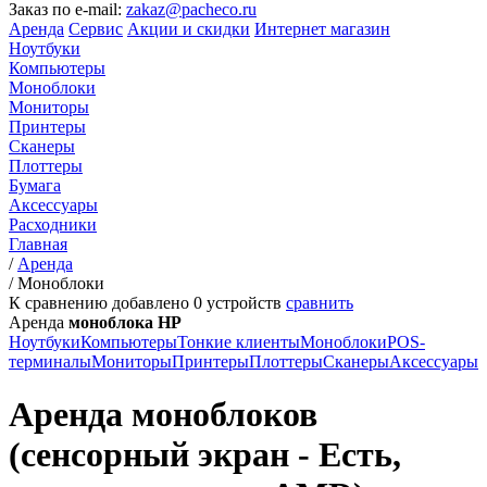
Заказ по e-mail:
zakaz@pacheco.ru
Аренда
Сервис
Акции и скидки
Интернет магазин
Ноутбуки
Компьютеры
Моноблоки
Мониторы
Принтеры
Сканеры
Плоттеры
Бумага
Аксессуары
Расходники
Главная
/
Аренда
/
Моноблоки
К сравнению добавлено
0
устройств
сравнить
Аренда
моноблока HP
Ноутбуки
Компьютеры
Тонкие клиенты
Моноблоки
POS-
терминалы
Мониторы
Принтеры
Плоттеры
Сканеры
Аксессуары
Аренда моноблоков
(сенсорный экран - Есть,