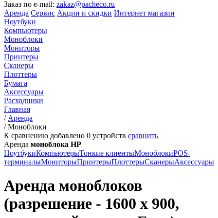
Заказ по e-mail:
zakaz@pacheco.ru
Аренда
Сервис
Акции и скидки
Интернет магазин
Ноутбуки
Компьютеры
Моноблоки
Мониторы
Принтеры
Сканеры
Плоттеры
Бумага
Аксессуары
Расходники
Главная
/
Аренда
/
Моноблоки
К сравнению добавлено
0
устройств
сравнить
Аренда
моноблока HP
Ноутбуки
Компьютеры
Тонкие клиенты
Моноблоки
POS-
терминалы
Мониторы
Принтеры
Плоттеры
Сканеры
Аксессуары
Аренда моноблоков
(разрешение - 1600 x 900,