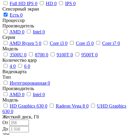
Full HD IPS
0
HD
0
IPS
0
Сенсорный экран
Есть
0
Процессор
Производитель
AMD
0
Intel
0
Серия
AMD Ryzen 5
0
Core i3
0
Core i5
0
Core i7
0
Модель
3500U
0
8700
0
9100T
0
9500T
0
Количество ядер
4
0
6
0
Видеокарта
Тип
Интегрированная
0
Производитель
AMD
0
Intel
0
Модель
HD Graphics 630
0
Radeon Vega 8
0
UHD Graphics
630
0
Жесткий диск, Гб
От
До
256