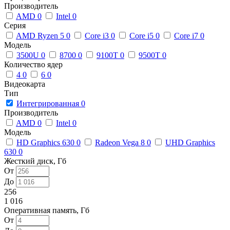
Производитель
AMD
0
Intel
0
Серия
AMD Ryzen 5
0
Core i3
0
Core i5
0
Core i7
0
Модель
3500U
0
8700
0
9100T
0
9500T
0
Количество ядер
4
0
6
0
Видеокарта
Тип
Интегрированная
0
Производитель
AMD
0
Intel
0
Модель
HD Graphics 630
0
Radeon Vega 8
0
UHD Graphics
630
0
Жесткий диск, Гб
От
До
256
1 016
Оперативная память, Гб
От