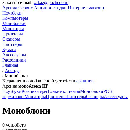
Заказ по e-mail:
zakaz@pacheco.ru
Аренда
Сервис
Акции и скидки
Интернет магазин
Ноутбуки
Компьютеры
Моноблоки
Мониторы
Принтеры
Сканеры
Плоттеры
Бумага
Аксессуары
Расходники
Главная
/
Аренда
/
Моноблоки
К сравнению добавлено
0
устройств
сравнить
Аренда
моноблока HP
Ноутбуки
Компьютеры
Тонкие клиенты
Моноблоки
POS-
терминалы
Мониторы
Принтеры
Плоттеры
Сканеры
Аксессуары
Моноблоки
0 устройств