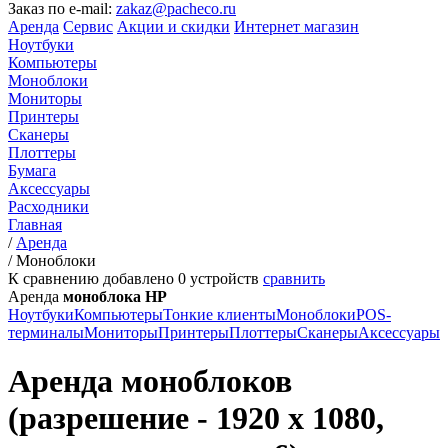
Заказ по e-mail:
zakaz@pacheco.ru
Аренда
Сервис
Акции и скидки
Интернет магазин
Ноутбуки
Компьютеры
Моноблоки
Мониторы
Принтеры
Сканеры
Плоттеры
Бумага
Аксессуары
Расходники
Главная
/
Аренда
/
Моноблоки
К сравнению добавлено
0
устройств
сравнить
Аренда
моноблока HP
Ноутбуки
Компьютеры
Тонкие клиенты
Моноблоки
POS-
терминалы
Мониторы
Принтеры
Плоттеры
Сканеры
Аксессуары
Аренда моноблоков
(разрешение - 1920 x 1080,