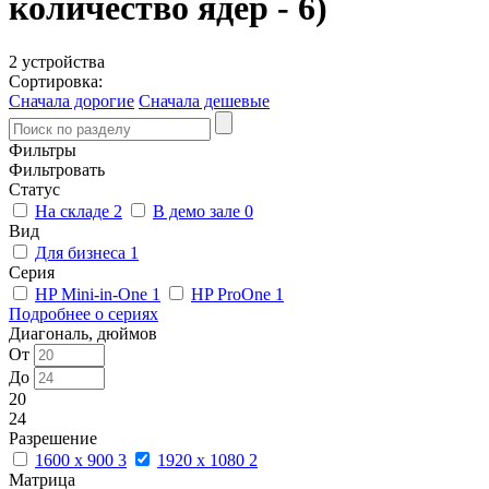
количество ядер - 6)
2 устройства
Сортировка:
Сначала дорогие
Сначала дешевые
Фильтры
Фильтровать
Статус
На складе
2
В демо зале
0
Вид
Для бизнеса
1
Серия
HP Mini-in-One
1
HP ProOne
1
Подробнее о сериях
Диагональ, дюймов
От
До
20
24
Разрешение
1600 x 900
3
1920 x 1080
2
Матрица