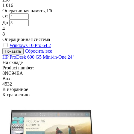
1 016
Оперативная память, Гб
От
До
4
8
Операционная система
Windows 10 Pro 64
2
Сбросить все
HP ProDesk 600 G5 Mini-in-One 24"
На складе
Product number:
8NC94EA
Box:
4532
В избранное
К сравнению