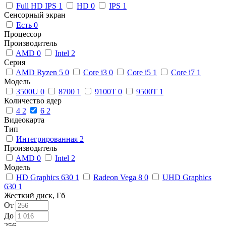
Full HD IPS
1
HD
0
IPS
1
Сенсорный экран
Есть
0
Процессор
Производитель
AMD
0
Intel
2
Серия
AMD Ryzen 5
0
Core i3
0
Core i5
1
Core i7
1
Модель
3500U
0
8700
1
9100T
0
9500T
1
Количество ядер
4
2
6
2
Видеокарта
Тип
Интегрированная
2
Производитель
AMD
0
Intel
2
Модель
HD Graphics 630
1
Radeon Vega 8
0
UHD Graphics
630
1
Жесткий диск, Гб
От
До
256