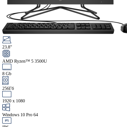
23.8"
AMD Ryzen™ 5 3500U
8 Gb
256Гб
1920 x 1080
Windows 10 Pro 64