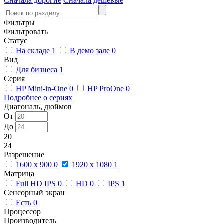
Сначала дорогие
Сначала дешевые
Фильтры
Фильтровать
Статус
На складе
1
В демо зале
0
Вид
Для бизнеса
1
Серия
HP Mini-in-One
0
HP ProOne
0
Подробнее о сериях
Диагональ, дюймов
От
До
20
24
Разрешение
1600 x 900
0
1920 x 1080
1
Матрица
Full HD IPS
0
HD
0
IPS
1
Сенсорный экран
Есть
0
Процессор
Производитель