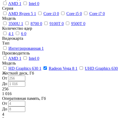
AMD
1
Intel
0
Серия
AMD Ryzen 5
1
Core i3
0
Core i5
0
Core i7
0
Модель
3500U
1
8700
0
9100T
0
9500T
0
Количество ядер
4
1
6
0
Видеокарта
Тип
Интегрированная
1
Производитель
AMD
1
Intel
0
Модель
HD Graphics 630
1
Radeon Vega 8
1
UHD Graphics 63
Жесткий диск, Гб
От
До
256
1 016
Оперативная память, Гб
От
До
4