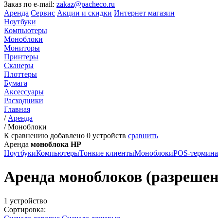
Заказ по e-mail:
zakaz@pacheco.ru
Аренда
Сервис
Акции и скидки
Интернет магазин
Ноутбуки
Компьютеры
Моноблоки
Мониторы
Принтеры
Сканеры
Плоттеры
Бумага
Аксессуары
Расходники
Главная
/
Аренда
/
Моноблоки
К сравнению добавлено
0
устройств
сравнить
Аренда
моноблока HP
Ноутбуки
Компьютеры
Тонкие клиенты
Моноблоки
POS-термин
Аренда моноблоков (разрешение
1 устройство
Сортировка: