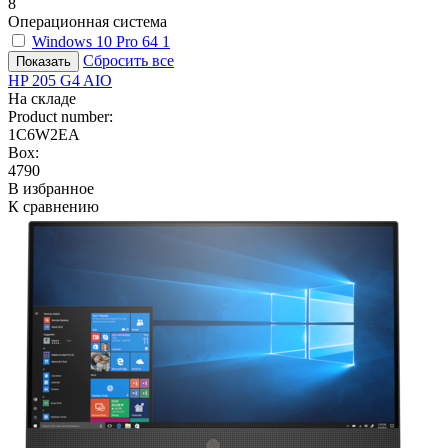
8
Операционная система
Windows 10 Pro 64
1
Сбросить все
HP 205 G4 AIO
На складе
Product number:
1C6W2EA
Box:
4790
В избранное
К сравнению