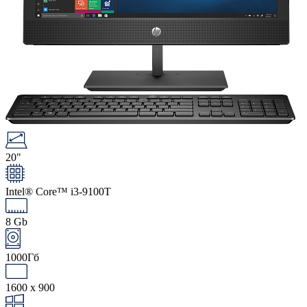
20"
Intel® Core™ i3-9100T
8 Gb
1000Гб
1600 x 900