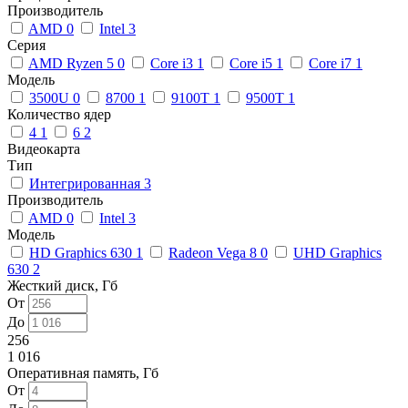
Производитель
AMD
0
Intel
3
Серия
AMD Ryzen 5
0
Core i3
1
Core i5
1
Core i7
1
Модель
3500U
0
8700
1
9100T
1
9500T
1
Количество ядер
4
1
6
2
Видеокарта
Тип
Интегрированная
3
Производитель
AMD
0
Intel
3
Модель
HD Graphics 630
1
Radeon Vega 8
0
UHD Graphics
630
2
Жесткий диск, Гб
От
До
256
1 016
Оперативная память, Гб
От