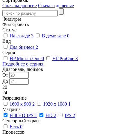
Сортировка:
Сначала дорогие
Сначала дешевые
Фильтры
Фильтровать
Статус
На складе
3
В демо зале
0
Вид
Для бизнеса
2
Серия
HP Mini-in-One
0
HP ProOne
3
Подробнее о сериях
Диагональ, дюймов
От
До
20
24
Разрешение
1600 x 900
2
1920 x 1080
1
Матрица
Full HD IPS
1
HD
2
IPS
2
Сенсорный экран
Есть
0
Процессор