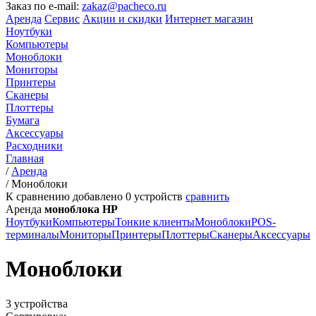
Заказ по e-mail:
zakaz@pacheco.ru
Аренда
Сервис
Акции и скидки
Интернет магазин
Ноутбуки
Компьютеры
Моноблоки
Мониторы
Принтеры
Сканеры
Плоттеры
Бумага
Аксессуары
Расходники
Главная
/
Аренда
/
Моноблоки
К сравнению добавлено
0
устройств
сравнить
Аренда
моноблока HP
Ноутбуки
Компьютеры
Тонкие клиенты
Моноблоки
POS-
терминалы
Мониторы
Принтеры
Плоттеры
Сканеры
Аксессуары
Моноблоки
3 устройства