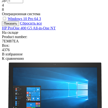
До
4
8
Операционная система
Windows 10 Pro 64
3
Сбросить все
HP ProOne 400 G5 All-in-One NT
На складе
Product number:
7EM87EA
Box:
4376
В избранное
К сравнению