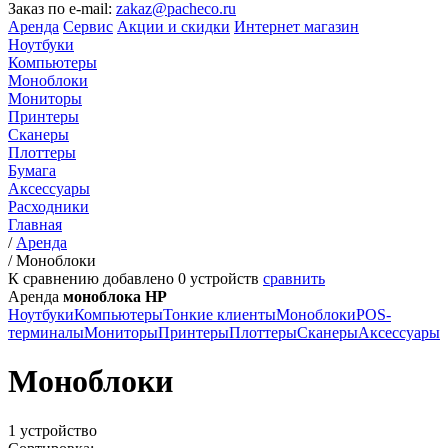
Заказ по e-mail:
zakaz@pacheco.ru
Аренда
Сервис
Акции и скидки
Интернет магазин
Ноутбуки
Компьютеры
Моноблоки
Мониторы
Принтеры
Сканеры
Плоттеры
Бумага
Аксессуары
Расходники
Главная
/
Аренда
/
Моноблоки
К сравнению добавлено
0
устройств
сравнить
Аренда
моноблока HP
Ноутбуки
Компьютеры
Тонкие клиенты
Моноблоки
POS-
терминалы
Мониторы
Принтеры
Плоттеры
Сканеры
Аксессуары
Моноблоки
1 устройство