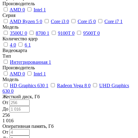
Производитель
AMD
0
Intel
1
Серия
AMD Ryzen 5
0
Core i3
0
Core i5
0
Core i7
1
Модель
3500U
0
8700
1
9100T
0
9500T
0
Количество ядер
4
0
6
1
Видеокарта
Тип
Интегрированная
1
Производитель
AMD
0
Intel
1
Модель
HD Graphics 630
1
Radeon Vega 8
0
UHD Graphics
630
0
Жесткий диск, Гб
От
До
256
1 016
Оперативная память, Гб
От