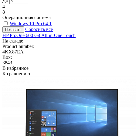
До
4
8
Операционная система
Windows 10 Pro 64
1
Сбросить все
HP ProOne 600 G4 All-in-One Touch
На складе
Product number:
4KX87EA
Box:
3843
В избранное
К сравнению