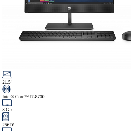
21.5"
Intel® Core™ i7-8700
8 Gb
256Гб