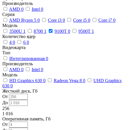
Производитель
AMD
0
Intel
0
Серия
AMD Ryzen 5
0
Core i3
0
Core i5
0
Core i7
0
Модель
3500U
1
8700
1
9100T
0
9500T
1
Количество ядер
4
0
6
0
Видеокарта
Тип
Интегрированная
0
Производитель
AMD
0
Intel
0
Модель
HD Graphics 630
0
Radeon Vega 8
0
UHD Graphics
630
0
Жесткий диск, Гб
От
До
256
1 016
Оперативная память, Гб
От