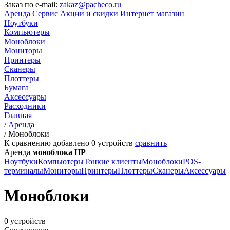
Заказ по e-mail:
zakaz@pacheco.ru
Аренда
Сервис
Акции и скидки
Интернет магазин
Ноутбуки
Компьютеры
Моноблоки
Мониторы
Принтеры
Сканеры
Плоттеры
Бумага
Аксессуары
Расходники
Главная
/
Аренда
/
Моноблоки
К сравнению добавлено
0
устройств
сравнить
Аренда
моноблока HP
Ноутбуки
Компьютеры
Тонкие клиенты
Моноблоки
POS-
терминалы
Мониторы
Принтеры
Плоттеры
Сканеры
Аксессуары
Моноблоки
0 устройств