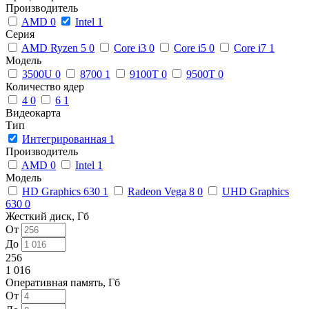
Производитель
AMD
0
Intel
1
Серия
AMD Ryzen 5
0
Core i3
0
Core i5
0
Core i7
1
Модель
3500U
0
8700
1
9100T
0
9500T
0
Количество ядер
4
0
6
1
Видеокарта
Тип
Интегрированная
1
Производитель
AMD
0
Intel
1
Модель
HD Graphics 630
1
Radeon Vega 8
0
UHD Graphics
630
0
Жесткий диск, Гб
От
До
256
1 016
Оперативная память, Гб
От