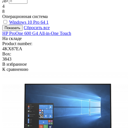
До
4
8
Операционная система
Windows 10 Pro 64
1
Сбросить все
HP ProOne 600 G4 All-in-One Touch
На складе
Product number:
4KX87EA
Box:
3843
В избранное
К сравнению