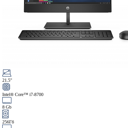
21.5"
Intel® Core™ i7-8700
8 Gb
256Гб