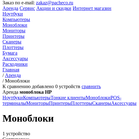
Заказ по e-mail:
zakaz@pacheco.ru
Аренда
Сервис
Акции и скидки
Интернет магазин
Ноутбуки
Компьютеры
Моноблоки
Мониторы
Принтеры
Сканеры
Плоттеры
Бумага
Аксессуары
Расходники
Главная
/
Аренда
/
Моноблоки
К сравнению добавлено
0
устройств
сравнить
Аренда
моноблока HP
Ноутбуки
Компьютеры
Тонкие клиенты
Моноблоки
POS-
терминалы
Мониторы
Принтеры
Плоттеры
Сканеры
Аксессуары
Моноблоки
1 устройство