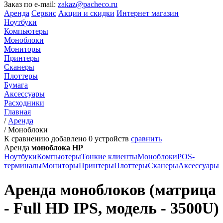
Заказ по e-mail:
zakaz@pacheco.ru
Аренда
Сервис
Акции и скидки
Интернет магазин
Ноутбуки
Компьютеры
Моноблоки
Мониторы
Принтеры
Сканеры
Плоттеры
Бумага
Аксессуары
Расходники
Главная
/
Аренда
/
Моноблоки
К сравнению добавлено
0
устройств
сравнить
Аренда
моноблока HP
Ноутбуки
Компьютеры
Тонкие клиенты
Моноблоки
POS-
терминалы
Мониторы
Принтеры
Плоттеры
Сканеры
Аксессуары
Аренда моноблоков (матрица
- Full HD IPS, модель - 3500U)