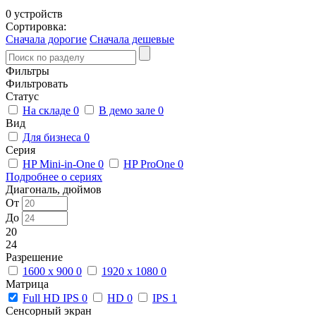
0 устройств
Сортировка:
Сначала дорогие
Сначала дешевые
Фильтры
Фильтровать
Статус
На складе
0
В демо зале
0
Вид
Для бизнеса
0
Серия
HP Mini-in-One
0
HP ProOne
0
Подробнее о сериях
Диагональ, дюймов
От
До
20
24
Разрешение
1600 x 900
0
1920 x 1080
0
Матрица
Full HD IPS
0
HD
0
IPS
1
Сенсорный экран