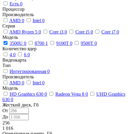
Есть
0
Процессор
Производитель
AMD
0
Intel
0
Серия
AMD Ryzen 5
0
Core i3
0
Core i5
0
Core i7
0
Модель
3500U
0
8700
1
9100T
0
9500T
0
Количество ядер
4
0
6
0
Видеокарта
Тип
Интегрированная
0
Производитель
AMD
0
Intel
0
Модель
HD Graphics 630
0
Radeon Vega 8
0
UHD Graphics
630
0
Жесткий диск, Гб
От
До
256
1 016
Оперативная память, Гб