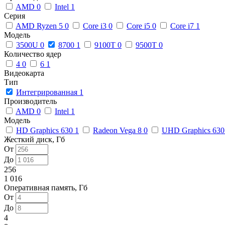
AMD
0
Intel
1
Серия
AMD Ryzen 5
0
Core i3
0
Core i5
0
Core i7
1
Модель
3500U
0
8700
1
9100T
0
9500T
0
Количество ядер
4
0
6
1
Видеокарта
Тип
Интегрированная
1
Производитель
AMD
0
Intel
1
Модель
HD Graphics 630
1
Radeon Vega 8
0
UHD Graphics 63
Жесткий диск, Гб
От
До
256
1 016
Оперативная память, Гб
От
До
4