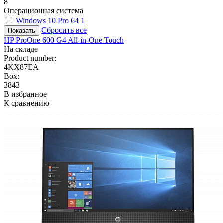
8
Операционная система
Windows 10 Pro 64
1
Сбросить все
HP ProOne 600 G4 All-in-One Touch
На складе
Product number:
4KX87EA
Box:
3843
В избранное
К сравнению