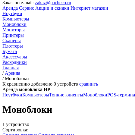
Заказ по e-mail:
zakaz@pacheco.ru
Аренда
Сервис
Акции и скидки
Интернет магазин
Ноутбуки
Компьютеры
Моноблоки
Мониторы
Принтеры
Сканеры
Плоттеры
Бумага
Аксессуары
Расходники
Главная
/
Аренда
/
Моноблоки
К сравнению добавлено
0
устройств
сравнить
Аренда
моноблока HP
Ноутбуки
Компьютеры
Тонкие клиенты
Моноблоки
POS-термин
Моноблоки
1 устройство
Сортировка: