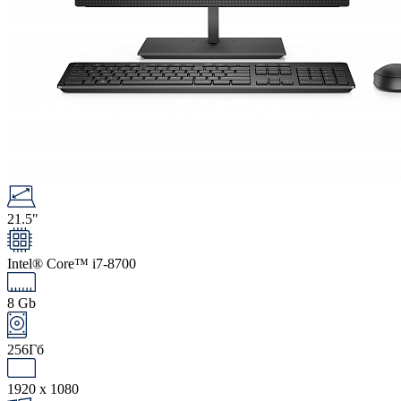
21.5"
Intel® Core™ i7-8700
8 Gb
256Гб
1920 x 1080