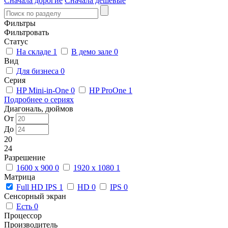
Сначала дорогие
Сначала дешевые
Фильтры
Фильтровать
Статус
На складе
1
В демо зале
0
Вид
Для бизнеса
0
Серия
HP Mini-in-One
0
HP ProOne
1
Подробнее о сериях
Диагональ, дюймов
От
До
20
24
Разрешение
1600 x 900
0
1920 x 1080
1
Матрица
Full HD IPS
1
HD
0
IPS
0
Сенсорный экран
Есть
0
Процессор
Производитель