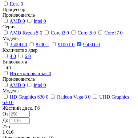
Есть
0
Процессор
Производитель
AMD
0
Intel
0
Серия
AMD Ryzen 5
0
Core i3
0
Core i5
0
Core i7
0
Модель
3500U
0
8700
1
9100T
0
9500T
0
Количество ядер
4
0
6
0
Видеокарта
Тип
Интегрированная
0
Производитель
AMD
0
Intel
0
Модель
HD Graphics 630
0
Radeon Vega 8
0
UHD Graphics
630
0
Жесткий диск, Гб
От
До
256
1 016
Оперативная память, Гб