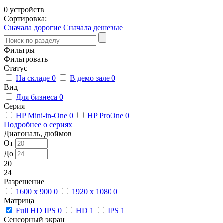
0 устройств
Сортировка:
Сначала дорогие
Сначала дешевые
Фильтры
Фильтровать
Статус
На складе
0
В демо зале
0
Вид
Для бизнеса
0
Серия
HP Mini-in-One
0
HP ProOne
0
Подробнее о сериях
Диагональ, дюймов
От
До
20
24
Разрешение
1600 x 900
0
1920 x 1080
0
Матрица
Full HD IPS
0
HD
1
IPS
1
Сенсорный экран