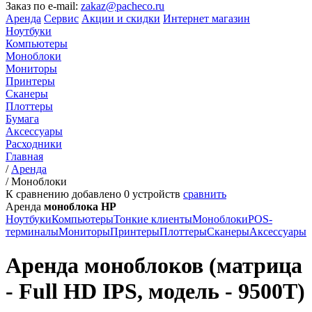
Заказ по e-mail:
zakaz@pacheco.ru
Аренда
Сервис
Акции и скидки
Интернет магазин
Ноутбуки
Компьютеры
Моноблоки
Мониторы
Принтеры
Сканеры
Плоттеры
Бумага
Аксессуары
Расходники
Главная
/
Аренда
/
Моноблоки
К сравнению добавлено
0
устройств
сравнить
Аренда
моноблока HP
Ноутбуки
Компьютеры
Тонкие клиенты
Моноблоки
POS-
терминалы
Мониторы
Принтеры
Плоттеры
Сканеры
Аксессуары
Аренда моноблоков (матрица
- Full HD IPS, модель - 9500T)