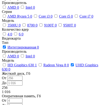
Производитель
AMD
0
Intel
0
Серия
AMD Ryzen 5
0
Core i3
0
Core i5
0
Core i7
0
Модель
3500U
0
8700
0
9100T
0
9500T
0
Количество ядер
4
0
6
0
Видеокарта
Тип
Интегрированная
0
Производитель
AMD
0
Intel
0
Модель
HD Graphics 630
1
Radeon Vega 8
0
UHD Graphics
630
0
Жесткий диск, Гб
От
До
256
1 016
Оперативная память, Гб
От