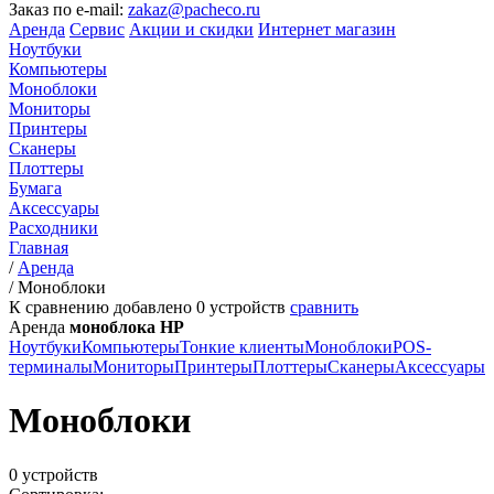
Заказ по e-mail:
zakaz@pacheco.ru
Аренда
Сервис
Акции и скидки
Интернет магазин
Ноутбуки
Компьютеры
Моноблоки
Мониторы
Принтеры
Сканеры
Плоттеры
Бумага
Аксессуары
Расходники
Главная
/
Аренда
/
Моноблоки
К сравнению добавлено
0
устройств
сравнить
Аренда
моноблока HP
Ноутбуки
Компьютеры
Тонкие клиенты
Моноблоки
POS-
терминалы
Мониторы
Принтеры
Плоттеры
Сканеры
Аксессуары
Моноблоки
0 устройств