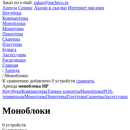
Заказ по e-mail:
zakaz@pacheco.ru
Аренда
Сервис
Акции и скидки
Интернет магазин
Ноутбуки
Компьютеры
Моноблоки
Мониторы
Принтеры
Сканеры
Плоттеры
Бумага
Аксессуары
Расходники
Главная
/
Аренда
/
Моноблоки
К сравнению добавлено
0
устройств
сравнить
Аренда
моноблока HP
Ноутбуки
Компьютеры
Тонкие клиенты
Моноблоки
POS-
терминалы
Мониторы
Принтеры
Плоттеры
Сканеры
Аксессуары
Моноблоки
0 устройств