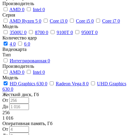
Производитель
AMD
0
Intel
0
Серия
AMD Ryzen 5
0
Core i3
0
Core i5
0
Core i7
0
Модель
3500U
0
8700
0
9100T
0
9500T
0
Количество ядер
4
0
6
0
Видеокарта
Тип
Интегрированная
0
Производитель
AMD
0
Intel
0
Модель
HD Graphics 630
0
Radeon Vega 8
0
UHD Graphics
630
0
Жесткий диск, Гб
От
До
256
1 016
Оперативная память, Гб
От