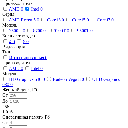
Производитель
AMD
0
Intel
0
Серия
AMD Ryzen 5
0
Core i3
0
Core i5
0
Core i7
0
Модель
3500U
0
8700
0
9100T
0
9500T
0
Количество ядер
4
0
6
0
Видеокарта
Тип
Интегрированная
0
Производитель
AMD
0
Intel
0
Модель
HD Graphics 630
0
Radeon Vega 8
0
UHD Graphics
630
0
Жесткий диск, Гб
От
До
256
1 016
Оперативная память, Гб
От