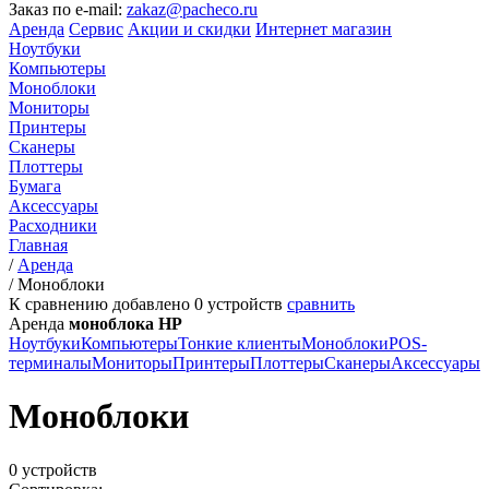
Заказ по e-mail:
zakaz@pacheco.ru
Аренда
Сервис
Акции и скидки
Интернет магазин
Ноутбуки
Компьютеры
Моноблоки
Мониторы
Принтеры
Сканеры
Плоттеры
Бумага
Аксессуары
Расходники
Главная
/
Аренда
/
Моноблоки
К сравнению добавлено
0
устройств
сравнить
Аренда
моноблока HP
Ноутбуки
Компьютеры
Тонкие клиенты
Моноблоки
POS-
терминалы
Мониторы
Принтеры
Плоттеры
Сканеры
Аксессуары
Моноблоки
0 устройств